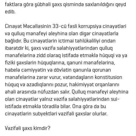
faktlara görə şübhəli şəxs qismində saxlanıldığını qeyd
edib.
Cinayət Məcəlləsinin 33-cü fəsli korrupsiya cinayətləri
və qulluq mənafeyi əleyhinə olan digər cinayətlərlə
bağlıdır. Bu cinayətlərin ictimai təhlükəliliyi ondan
ibarətdir ki, şəxs vəzifə səlahiyyətlərindən qulluq
mənafelərinə zidd olaraq istifadə etməklə hüquqi və ya
fiziki şəxslərin hüquqlarına, qanuni mənafelərinə,
habelə cəmiyyətin və dövlətin qanunla qorunan
mənafelərinə zərər vurur, vətəndaşların konstitusion
hüquq və azadlıqlarını pozur, hakimiyyət orqanlarını
əhali arasında nüfuzdan salır. Qulluq mənafeyi əleyhinə
olan cinayətlər yalnız vəzifə səlahiyyətlərindən sui-
istifadə etməklə törədilə bilər. Ona görə də bu
cinayətlərin subyektləri vəzifəli şəxslər olurlar.
Vəzifəli şəxs kimdir?