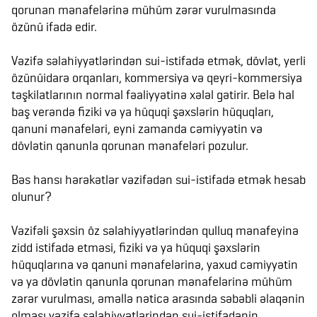
qorunan mənafelərinə mühüm zərər vurulmasında
özünü ifadə edir.
Vəzifə səlahiyyətlərindən sui-istifadə etmək, dövlət, yerli
özünüidarə orqanları, kommersiya və qeyri-kommersiya
təşkilatlarının normal fəaliyyətinə xələl gətirir. Belə hal
baş verəndə fiziki və ya hüquqi şəxslərin hüquqları,
qanuni mənafeləri, eyni zamanda cəmiyyətin və
dövlətin qanunla qorunan mənafeləri pozulur.
Bəs hansı hərəkətlər vəzifədən sui-istifadə etmək hesab
olunur?
Vəzifəli şəxsin öz səlahiyyətlərindən qulluq mənafeyinə
zidd istifadə etməsi, fiziki və ya hüquqi şəxslərin
hüquqlarına və qanuni mənafelərinə, yaxud cəmiyyətin
və ya dövlətin qanunla qorunan mənafelərinə mühüm
zərər vurulması, əməllə nəticə arasında səbəbli əlaqənin
olması vəzifə səlahiyyətlərindən sui-istifadənin