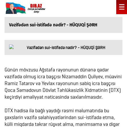
Vəzifədən sui-istifadə nədir? - HÜQUQİ ŞƏRH
Günün mövzusu Ağstafa rayonunun dünənə qədər
vəzifədə olmuş icra başçısı Nizaməddin Quliyev, müavini
Ramiz Tatarov və Yevlax rayonunun sabiq icra başçısı
Qoca Səmədovun Dövlət Təhlükəsizlik Xidmətinin (DTX)
keçirdiyi əməliyyat nəticəsində saxlanılmasıdır.
DTX hadisə ilə bağlı yaydığı rəsmi məlumatında bu
şəxslərin vəzifə səlahiyyətlərindən sui-istifadə etmə,
külli miqdarda təkrar rüşvət alma, mənimsəmə və digər