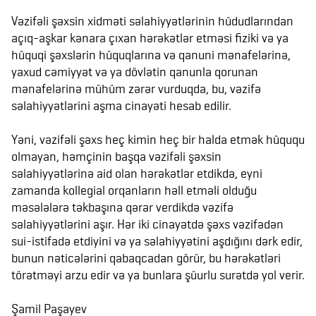
Vəzifəli şəxsin xidməti səlahiyyətlərinin hüdudlarından
açıq-aşkar kənara çıxan hərəkətlər etməsi fiziki və ya
hüquqi şəxslərin hüquqlarına və qanuni mənafelərinə,
yaxud cəmiyyət və ya dövlətin qanunla qorunan
mənafelərinə mühüm zərər vurduqda, bu, vəzifə
səlahiyyətlərini aşma cinayəti hesab edilir.
Yəni, vəzifəli şəxs heç kimin heç bir halda etmək hüququ
olmayan, həmçinin başqa vəzifəli şəxsin
səlahiyyətlərinə aid olan hərəkətlər etdikdə, eyni
zamanda kollegial orqanların həll etməli olduğu
məsələlərə təkbaşına qərar verdikdə vəzifə
səlahiyyətlərini aşır. Hər iki cinayətdə şəxs vəzifədən
sui-istifadə etdiyini və ya səlahiyyətini aşdığını dərk edir,
bunun nəticələrini qabaqcadan görür, bu hərəkətləri
törətməyi arzu edir və ya bunlara şüurlu surətdə yol verir.
Şamil Paşayev