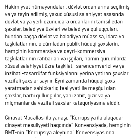
Hakimiyyət nümayəndələri, dövlət orqanlarına seçilmiş
və ya təyin edilmiş, yaxud xüsusi səlahiyyət əsasında
dövlət və ya yerli özünüidarə orqanlarını təmsil edən
şəxslər, bələdiyyə üzvləri və bələdiyyə qulluqçuları,
bundan başqa dövlət və bələdiyyə müəssisə, idarə və
təşkilatlarının, o cümlədən publik hüquqi şəxslərin,
həmçinin kommersiya və qeyri-kommersiya
təşkilatlarının rəhbərləri və işçiləri, həmin qurumlarda
xüsusi səlahiyyət üzrə təşkilati-sərəncamverici və ya
inzibati-təsərrüfat funksiyalarını yerinə yetirən şəxslər
vəzifəli şəxslər sayılır. Eyni zamanda hüquqi şəxs
yaratmadan sahibkarlıq fəaliyyəti ilə məşğul olan
şəxslər, hərbi qulluqçular, yəni zabit, gizir və ya
miçmanlar da vəzifəli şəxslər kateqoriyasına aiddir.
Cinayət Məcəlləsi ilə yanaşı, “Korrupsiya ilə əlaqədar
cinayət məsuliyyəti haqqında” Konvensiyada, həmçinin
BMT-nin “Korrupsiya əleyhinə” Konvensiyasında