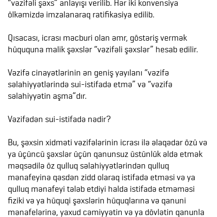
“vəzifəli şəxs” anlayışı verilib. Hər iki konvensiya
ölkəmizdə imzalanaraq ratifikasiya edilib.
Qısacası, icrası məcburi olan əmr, göstəriş vermək
hüququna malik şəxslər “vəzifəli şəxslər” hesab edilir.
Vəzifə cinayətlərinin ən geniş yayılanı “vəzifə
səlahiyyətlərində sui-istifadə etmə” və “vəzifə
səlahiyyətin aşma”dır.
Vəzifədən sui-istifadə nədir?
Bu, şəxsin xidməti vəzifələrinin icrası ilə əlaqədar özü və
ya üçüncü şəxslər üçün qanunsuz üstünlük əldə etmək
məqsədilə öz qulluq səlahiyyətlərindən qulluq
mənafeyinə qəsdən zidd olaraq istifadə etməsi və ya
qulluq mənafeyi tələb etdiyi halda istifadə etməməsi
fiziki və ya hüquqi şəxslərin hüquqlarına və qanuni
mənafelərinə, yaxud cəmiyyətin və ya dövlətin qanunla