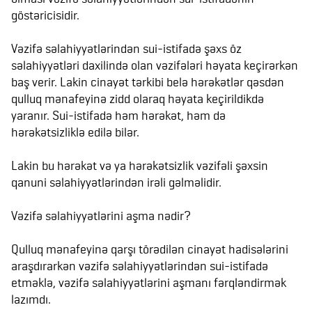
göstəricisidir.
Vəzifə səlahiyyətlərindən sui-istifadə şəxs öz
səlahiyyətləri daxilində olan vəzifələri həyata keçirərkən
baş verir. Lakin cinayət tərkibi belə hərəkətlər qəsdən
qulluq mənafeyinə zidd olaraq həyata keçirildikdə
yaranır. Sui-istifadə həm hərəkət, həm də
hərəkətsizliklə edilə bilər.
Lakin bu hərəkət və ya hərəkətsizlik vəzifəli şəxsin
qanuni səlahiyyətlərindən irəli gəlməlidir.
Vəzifə səlahiyyətlərini aşma nədir?
Qulluq mənafeyinə qarşı törədilən cinayət hadisələrini
araşdırarkən vəzifə səlahiyyətlərindən sui-istifadə
etməklə, vəzifə səlahiyyətlərini aşmanı fərqləndirmək
lazımdı.