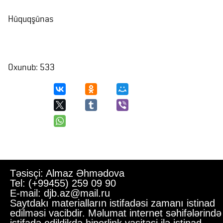
Hüquqşünas
Oxunub: 533
Təsisçi: Almaz Əhmədova
Tel: (+99455) 259 09 90
E-mail: djb.az@mail.ru
Saytdakı materialların istifadəsi zamanı istinad
edilməsi vacibdir. Məlumat internet səhifələrində