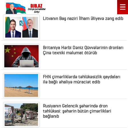
Litvanın Baş naziri İlham Əliyevə zəng edib
Britaniya Hərbi Dəniz Qüvvələrinin dronları
Çinə texniki məlumat ötürüb
FHN çimərliklərdə təhlükəsizlik qaydaları
ilə bağlı əhaliyə müraciət edib
Rusiyanın Gelencik şəhərində dron
təhlükəsi: şəhərin bütün çimərlikləri
bağlanıb