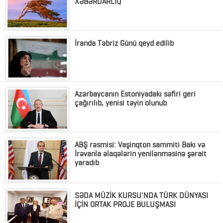
XƏBƏRDARLIQ
İranda Təbriz Günü qeyd edilib
Azərbaycanın Estoniyadakı səfiri geri
çağırılıb, yenisi təyin olunub
ABŞ rəsmisi: Vaşinqton sammiti Bakı və
İrəvanla əlaqələrin yenilənməsinə şərait
yaradıb
SƏDA MÜZİK KURSU'NDA TÜRK DÜNYASI
İÇİN ORTAK PROJE BULUŞMASI