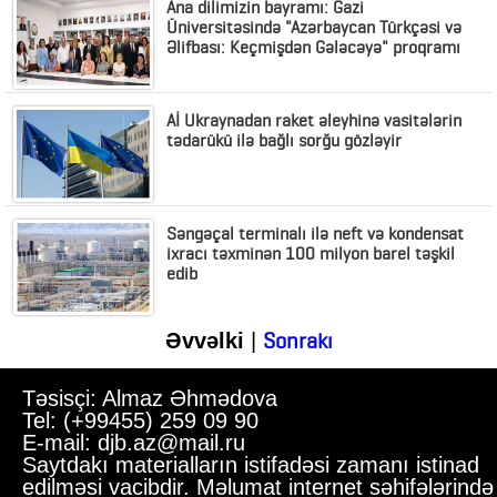
Ana dilimizin bayramı: Gazi
Üniversitəsində "Azərbaycan Türkçəsi və
Əlifbası: Keçmişdən Gələcəyə" proqramı
Aİ Ukraynadan raket əleyhinə vasitələrin
tədarükü ilə bağlı sorğu gözləyir
Səngəçal terminalı ilə neft və kondensat
ixracı təxminən 100 milyon barel təşkil
edib
Sonrakı
Əvvəlki
|
Təsisçi: Almaz Əhmədova
Tel: (+99455) 259 09 90
E-mail: djb.az@mail.ru
Saytdakı materialların istifadəsi zamanı istinad
edilməsi vacibdir. Məlumat internet səhifələrində