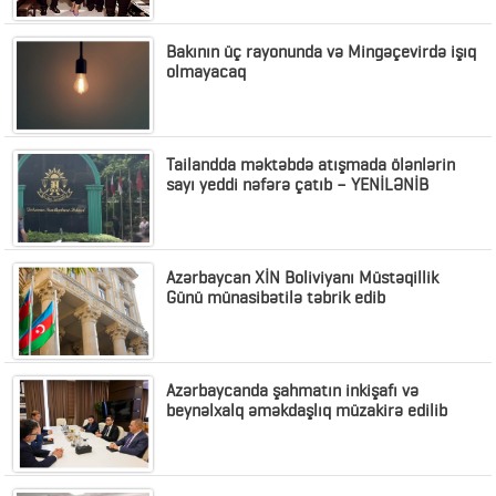
Bakının üç rayonunda və Mingəçevirdə işıq
olmayacaq
Tailandda məktəbdə atışmada ölənlərin
sayı yeddi nəfərə çatıb – YENİLƏNİB
Azərbaycan XİN Boliviyanı Müstəqillik
Günü münasibətilə təbrik edib
Azərbaycanda şahmatın inkişafı və
beynəlxalq əməkdaşlıq müzakirə edilib