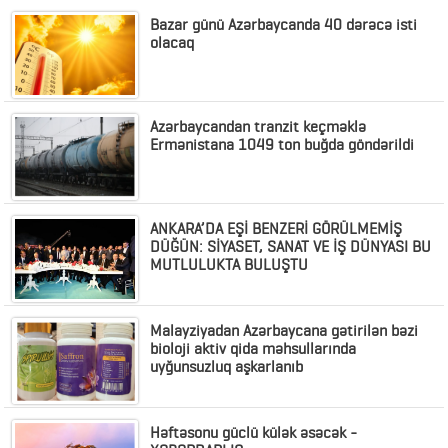
Bazar günü Azərbaycanda 40 dərəcə isti
olacaq
Azərbaycandan tranzit keçməklə
Ermənistana 1049 ton buğda göndərildi
ANKARA’DA EŞİ BENZERİ GÖRÜLMEMİŞ
DÜĞÜN: SİYASET, SANAT VE İŞ DÜNYASI BU
MUTLULUKTA BULUŞTU
Malayziyadan Azərbaycana gətirilən bəzi
bioloji aktiv qida məhsullarında
uyğunsuzluq aşkarlanıb
Həftəsonu güclü külək əsəcək -