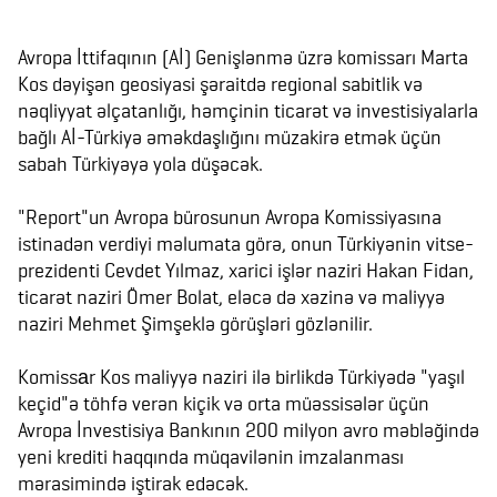
Avropa İttifaqının (Aİ) Genişlənmə üzrə komissarı Marta
Kos dəyişən geosiyasi şəraitdə regional sabitlik və
nəqliyyat əlçatanlığı, həmçinin ticarət və investisiyalarla
bağlı Aİ-Türkiyə əməkdaşlığını müzakirə etmək üçün
sabah Türkiyəyə yola düşəcək.
"Report"un Avropa bürosunun Avropa Komissiyasına
istinadən verdiyi məlumata görə, onun Türkiyənin vitse-
prezidenti Cevdet Yılmaz, xarici işlər naziri Hakan Fidan,
ticarət naziri Ömer Bolat, eləcə də xəzinə və maliyyə
naziri Mehmet Şimşeklə görüşləri gözlənilir.
Komissаr Kos maliyyə naziri ilə birlikdə Türkiyədə "yaşıl
keçid"ə töhfə verən kiçik və orta müəssisələr üçün
Avropa İnvestisiya Bankının 200 milyon avro məbləğində
yeni krediti haqqında müqavilənin imzalanması
mərasimində iştirak edəcək.