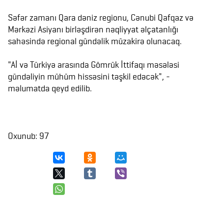
Səfər zamanı Qara dəniz regionu, Cənubi Qafqaz və
Mərkəzi Asiyanı birləşdirən nəqliyyat əlçatanlığı
sahəsində regional gündəlik müzakirə olunacaq.
"Aİ və Türkiyə arasında Gömrük İttifaqı məsələsi
gündəliyin mühüm hissəsini təşkil edəcək", -
məlumatda qeyd edilib.
Oxunub: 97