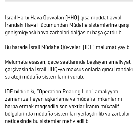
İsrail Hərbi Hava Qüvvələri (HHQ) qısa müddət əvvəl
İrandakı Hava Hücumundan Müdafiə sistemlərinə qarşı
genişmiqyaslı hava zərbələri dalğasını başa çatdırıb.
Bu barədə İsrail Müdafiə Qüvvələri (IDF) məlumat yayıb.
Məlumata əsasən, gecə saatlarında başlayan əməliyyat
çərçivəsində İsrail HHQ-yə məxsus onlarla qırıcı İrandakı
strateji müdafiə sistemlərini vurub.
IDF bildirib ki, “Operation Roaring Lion” əməliyyatı
zamanı zəifləyən aşkarlama və müdafiə imkanlarını
bərpa etmək məqsədilə son vaxtlar İranın müxtəlif
bölgələrində müdafiə sistemləri yerləşdirilib və zərbələr
nəticəsində bu sistemlər məhv edilib.