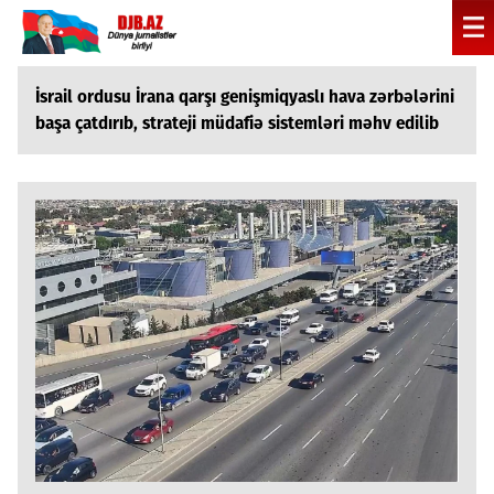
İsrail ordusu İrana qarşı genişmiqyaslı hava zərbələrini
başa çatdırıb, strateji müdafiə sistemləri məhv edilib