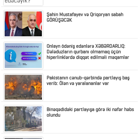
Şahin Mustafayev və Qriqoryan sabah
GÖRÜŞƏCƏK
Onlayn ödəniş edənlərə XƏBƏRDARLIQ:
Dələduzların qurbanı olmamaq üçün
hiperlinklərdə diqqət edilməli məqamlar
Pakistanın cənub-qərbində partlayış baş
verib: Ölən və yaralananlar var
Binəqədidəki partlayışa görə iki nəfər həbs
olundu