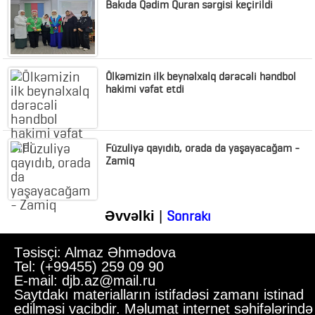
Bakıda Qədim Quran sərgisi keçirildi
Ölkəmizin ilk beynəlxalq dərəcəli həndbol
hakimi vəfat etdi
Füzuliyə qayıdıb, orada da yaşayacağam -
Zamiq
Sonrakı
Əvvəlki
|
Təsisçi: Almaz Əhmədova
Tel: (+99455) 259 09 90
E-mail: djb.az@mail.ru
Saytdakı materialların istifadəsi zamanı istinad
edilməsi vacibdir. Məlumat internet səhifələrində