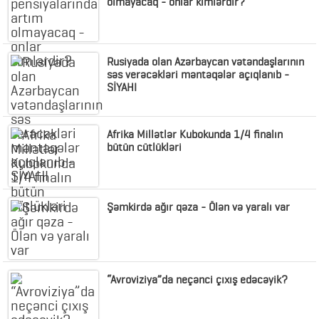
olmayacaq - onlar kimlərdir?
Rusiyada olan Azərbaycan vətəndaşlarının
səs verəcəkləri məntəqələr açıqlanıb -
SİYAHI
Afrika Millətlər Kubokunda 1/4 finalın
bütün cütlükləri
Şəmkirdə ağır qəza - Ölən və yaralı var
“Avroviziya”da neçənci çıxış edəcəyik?