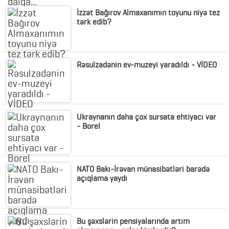
İzzət Bağırov Almaxanımın toyunu niyə tez
tərk edib?
Rəsulzadənin ev-muzeyi yaradıldı - VİDEO
Ukraynanın daha çox sursata ehtiyacı var
- Borel
NATO Bakı-İrəvan münasibətləri barədə
açıqlama yaydı
Bu şəxslərin pensiyalarında artım