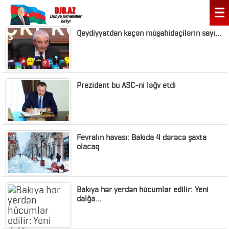
Qeydiyyatdan keçən müşahidəçilərin sayı…
Prezident bu ASC-ni ləğv etdi
Fevralın havası: Bakıda 4 dərəcə şaxta
olacaq
Bakıya hər yerdən hücumlar edilir: Yeni
dalğa...