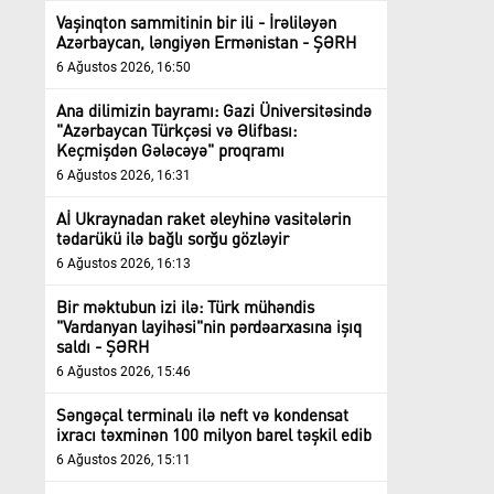
Vaşinqton sammitinin bir ili - İrəliləyən
Azərbaycan, ləngiyən Ermənistan - ŞƏRH
6 Ağustos 2026, 16:50
Ana dilimizin bayramı: Gazi Üniversitəsində
"Azərbaycan Türkçəsi və Əlifbası:
Keçmişdən Gələcəyə" proqramı
6 Ağustos 2026, 16:31
Aİ Ukraynadan raket əleyhinə vasitələrin
tədarükü ilə bağlı sorğu gözləyir
6 Ağustos 2026, 16:13
Bir məktubun izi ilə: Türk mühəndis
"Vardanyan layihəsi"nin pərdəarxasına işıq
saldı - ŞƏRH
6 Ağustos 2026, 15:46
Səngəçal terminalı ilə neft və kondensat
ixracı təxminən 100 milyon barel təşkil edib
6 Ağustos 2026, 15:11