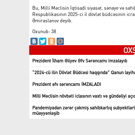
Bu, Milli Məclisin İqtisadi siyasət, sənaye və sa
Respublikasının 2025-ci il dövlət büdcəsinin ic
Əmiraslanov deyib.
Oxunub: 38
OX
Prezident İlham Əliyev Əfv Sərəncamı imzalayıb
“2024-cü ilin Dövlət Büdcəsi haqqında” Qanun layi
Prezident əfv sərəncamı İMZALADI
Milli Məclisin növbəti iclasının vaxtı və gündəliyi açı
Pandemiyadan zərər çəkmiş sahibkarlıq subyektlərin
müəyyənləşib