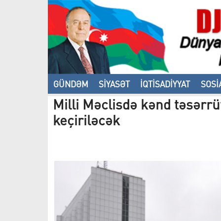
GÜNDƏM
SİYASƏT
İQTİSADİYYAT
SOSİ
Milli Məclisdə kənd təsərrüf
VİDEO
keçiriləcək