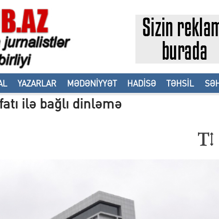
AL
YAZARLAR
MƏDƏNİYYƏT
HADİSƏ
TƏHSİL
SƏH
atı ilə bağlı dinləmə