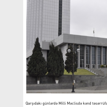
Qarşıdakı günlərdə Milli Məclisdə kənd təsərrüfat