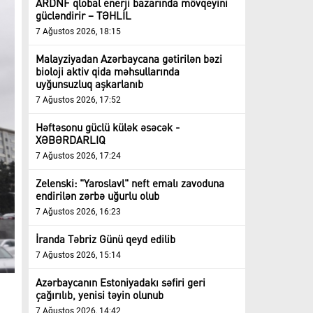
ARDNF qlobal enerji bazarında mövqeyini
gücləndirir – TƏHLİL
7 Ağustos 2026, 18:15
Malayziyadan Azərbaycana gətirilən bəzi
bioloji aktiv qida məhsullarında
uyğunsuzluq aşkarlanıb
7 Ağustos 2026, 17:52
Həftəsonu güclü külək əsəcək -
XƏBƏRDARLIQ
7 Ağustos 2026, 17:24
Zelenski: "Yaroslavl" neft emalı zavoduna
endirilən zərbə uğurlu olub
7 Ağustos 2026, 16:23
İranda Təbriz Günü qeyd edilib
7 Ağustos 2026, 15:14
Azərbaycanın Estoniyadakı səfiri geri
çağırılıb, yenisi təyin olunub
7 Ağustos 2026, 14:42