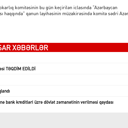
hibkarlıq komitəsinin bu gün keçirilən iclasında “Azərbaycan
rası haqqında” qanun layihəsinin müzakirəsində komitə sədri Azə
ŞAR XƏBƏRLƏR
həsi TƏQDİM EDİLDİ
qlandı
ə bank kreditləri üzrə dövlət zəmanətinin verilməsi qaydası