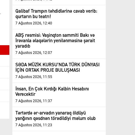
Qalibaf Trampın təhdidlərinə cavab verib:
r
qurtarın bu teatrı!
7 Ağustos 2026, 12:40
ABŞ rəsmisi: Vaşinqton sammiti Bakı və
İrəvanla əlaqələrin yenilənməsinə şərait
yaradıb
7 Ağustos 2026, 12:07
SƏDA MÜZİK KURSU'NDA TÜRK DÜNYASI
İÇİN ORTAK PROJE BULUŞMASI
7 Ağustos 2026, 11:55
İnsan, En Çok Kırdığı Kalbin Hesabını
Verecektir
7 Ağustos 2026, 11:37
Tərtərdə ər-arvadın yanaraq öldüyü
yanğının qəsdnən törədildiyi məlum olub
7 Ağustos 2026, 11:23