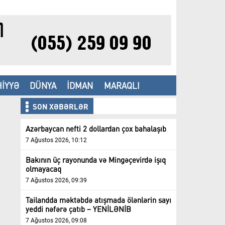
İYYƏ
DÜNYA
İDMAN
MARAQLI
SON XƏBƏRLƏR
Azərbaycan nefti 2 dollardan çox bahalaşıb
7 Ağustos 2026, 10:12
Bakının üç rayonunda və Mingəçevirdə işıq
olmayacaq
7 Ağustos 2026, 09:39
Tailandda məktəbdə atışmada ölənlərin sayı
yeddi nəfərə çatıb – YENİLƏNİB
7 Ağustos 2026, 09:08