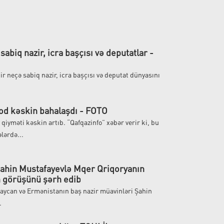
 sabiq nazir, icra başçısı və deputatlar -
ir neçə sabiq nazir, icra başçısı və deputat dünyasını
od kəskin bahalaşdı - FOTO
iyməti kəskin artıb. “Qafqazinfo” xəbər verir ki, bu
lərdə...
 Şahin Mustafayevlə Mqer Qriqoryanın
n görüşünü şərh edib
baycan və Ermənistanın baş nazir müavinləri Şahin
.