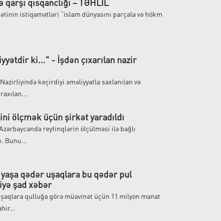
ə qarşı qısqanclığı – TƏHLİL
sətinin istiqamətləri “islam dünyasını parçala və hökm
iyyətdir ki..." - İşdən çıxarılan nazir
azirliyində keçirdiyi əməliyyatla saxlanılan və
axılan...
ini ölçmək üçün şirkət yaradıldı
Azərbaycanda reytinqlərin ölçülməsi ilə bağlı
b. Bunu...
yaşa qədər uşaqlara bu qədər pul
liyə şad xəbər
uşaqlara qulluğa görə müavinət üçün 11 milyon manat
hir...