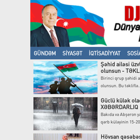
GÜNDƏM
SİYASƏT
İQTİSADİYYAT
SOSİ
Şəhid ailəsi üz
VİDEO
olunsun - TƏKL
Birinci qrup şəhidi 
olunsun. Bu təkliflə.
Güclü külək ola
XƏBƏRDARLIQ
Bakıda və Abşeron y
qərb küləyinin 15-20
Hövsan qəsəbəsi