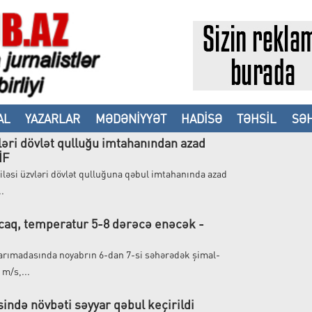
AL
YAZARLAR
MƏDƏNİYYƏT
HADİSƏ
TƏHSİL
SƏH
vləri dövlət qulluğu imtahanından azad
İF
ailəsi üzvləri dövlət qulluğuna qəbul imtahanında azad
..
caq, temperatur 5-8 dərəcə enəcək -
arımadasında noyabrın 6-dan 7-si səhərədək şimal-
 m/s,...
ndə növbəti səyyar qəbul keçirildi