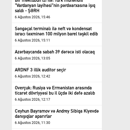
Bir məktubun izi ilə: Türk mühəndis
"Vardanyan layihəsi"nin pərdəarxasına işıq
saldı - ŞƏRH
6 Ağustos 2026, 15:46
Səngəçal terminalı ilə neft və kondensat
ixracı təxminən 100 milyon barel təşkil edib
6 Ağustos 2026, 15:11
Azərbaycanda sabah 39 dərəcə isti olacaq
6 Ağustos 2026, 13:05
ARDNF 3 illik auditor seçir
6 Ağustos 2026, 12:42
Overçuk: Rusiya və Ermənistan arasında
ticarət dövriyyəsi bu il üçdə iki dəfə azalıb
6 Ağustos 2026, 12:17
Ceyhun Bayramov və Andrey Sibiqa Kiyevdə
danışıqlar aparırlar
6 Ağustos 2026, 11:30