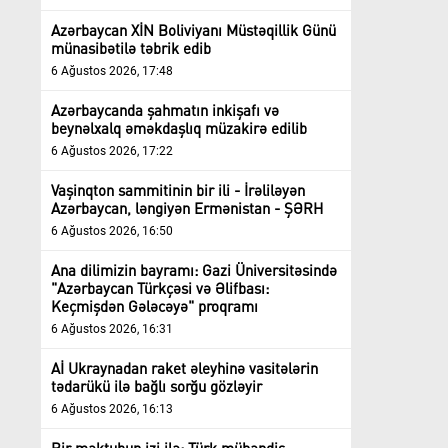
Azərbaycan XİN Boliviyanı Müstəqillik Günü
münasibətilə təbrik edib
6 Ağustos 2026, 17:48
Azərbaycanda şahmatın inkişafı və
beynəlxalq əməkdaşlıq müzakirə edilib
6 Ağustos 2026, 17:22
Vaşinqton sammitinin bir ili - İrəliləyən
Azərbaycan, ləngiyən Ermənistan - ŞƏRH
6 Ağustos 2026, 16:50
Ana dilimizin bayramı: Gazi Üniversitəsində
"Azərbaycan Türkçəsi və Əlifbası:
Keçmişdən Gələcəyə" proqramı
6 Ağustos 2026, 16:31
Aİ Ukraynadan raket əleyhinə vasitələrin
tədarükü ilə bağlı sorğu gözləyir
6 Ağustos 2026, 16:13