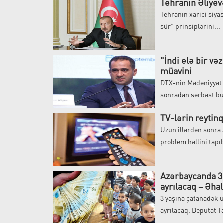
Tehranın Əliyev
Tehranın xarici siya
sür” prinsiplərini...
"İndi elə bir vəz
müavini
DTX-nin Mədəniyyət N
sonradan sərbəst bur
TV-lərin reytinq
Uzun illərdən sonra 
problem həllini tapı
Azərbaycanda 3 
ayrılacaq – Əha
3 yaşına çatanadək 
ayrılacaq. Deputat Ta