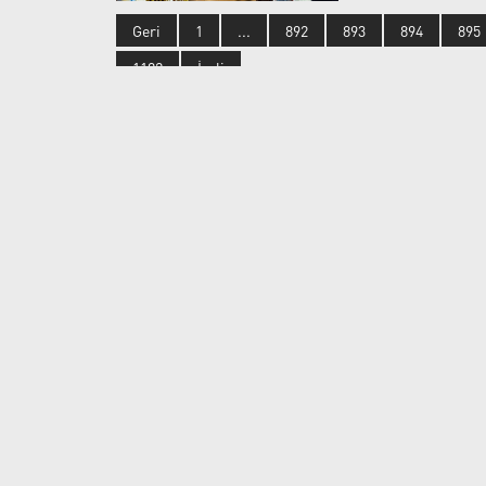
Geri
1
...
892
893
894
895
1182
İrəli