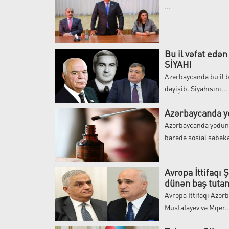
...
Bu il vəfat edən
SİYAHI
Azərbaycanda bu il b
dəyişib. Siyahısını...
Azərbaycanda y
Azərbaycanda yodun q
barədə sosial şəbəkə
Avropa İttifaqı
dünən baş tuta
Avropa İttifaqı Azər
Mustafayev və Mqer..