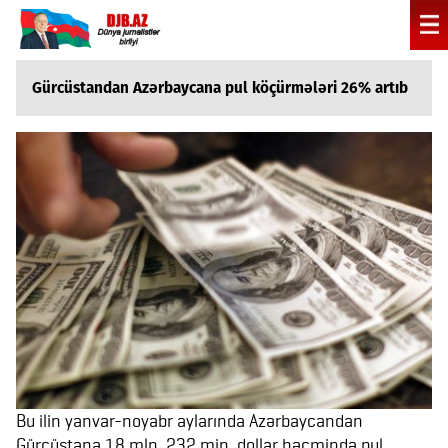
Gürcüstandan Azərbaycana pul köçürmələri 26% artıb
Bu ilin yanvar-noyabr aylarında Azərbaycandan
Gürcüstana 18 mln. 232 min. dollar həcmində pul