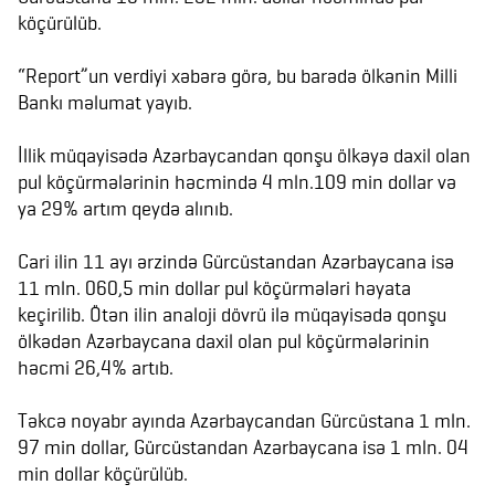
köçürülüb.
“Report”un verdiyi xəbərə görə, bu barədə ölkənin Milli
Bankı məlumat yayıb.
İllik müqayisədə Azərbaycandan qonşu ölkəyə daxil olan
pul köçürmələrinin həcmində 4 mln.109 min dollar və
ya 29% artım qeydə alınıb.
Cari ilin 11 ayı ərzində Gürcüstandan Azərbaycana isə
11 mln. 060,5 min dollar pul köçürmələri həyata
keçirilib. Ötən ilin analoji dövrü ilə müqayisədə qonşu
ölkədən Azərbaycana daxil olan pul köçürmələrinin
həcmi 26,4% artıb.
Təkcə noyabr ayında Azərbaycandan Gürcüstana 1 mln.
97 min dollar, Gürcüstandan Azərbaycana isə 1 mln. 04
min dollar köçürülüb.