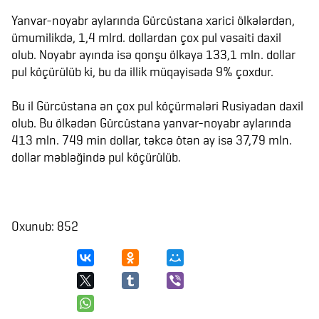
Yanvar-noyabr aylarında Gürcüstana xarici ölkələrdən,
ümumilikdə, 1,4 mlrd. dollardan çox pul vəsaiti daxil
olub. Noyabr ayında isə qonşu ölkəyə 133,1 mln. dollar
pul köçürülüb ki, bu da illik müqayisədə 9% çoxdur.
Bu il Gürcüstana ən çox pul köçürmələri Rusiyadan daxil
olub. Bu ölkədən Gürcüstana yanvar-noyabr aylarında
413 mln. 749 min dollar, təkcə ötən ay isə 37,79 mln.
dollar məbləğində pul köçürülüb.
Oxunub: 852