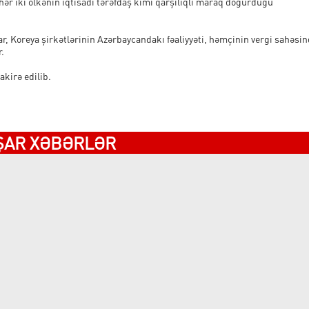
 hər iki ölkənin iqtisadi tərəfdaş kimi qarşılıqlı maraq doğurduğu
ar, Koreya şirkətlərinin Azərbaycandakı fəaliyyəti, həmçinin vergi sahəsi
r.
kirə edilib.
ŞAR XƏBƏRLƏR