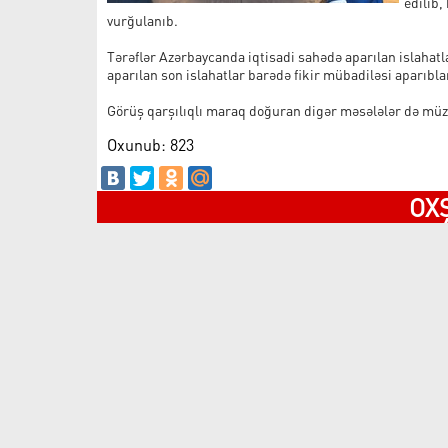
edilib,
vurğulanıb.
Tərəflər Azərbaycanda iqtisadi sahədə aparılan islahatl
aparılan son islahatlar barədə fikir mübadiləsi aparıbla
Görüş qarşılıqlı maraq doğuran digər məsələlər də müza
Oxunub: 823
OX