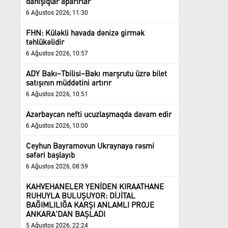
danışıqlar aparırlar
6 Ağustos 2026, 11:30
FHN: Küləkli havada dənizə girmək
təhlükəlidir
6 Ağustos 2026, 10:57
ADY Bakı–Tbilisi–Bakı marşrutu üzrə bilet
satışının müddətini artırır
6 Ağustos 2026, 10:51
Azərbaycan nefti ucuzlaşmaqda davam edir
6 Ağustos 2026, 10:00
Ceyhun Bayramovun Ukraynaya rəsmi
səfəri başlayıb
6 Ağustos 2026, 08:59
KAHVEHANELER YENİDEN KIRAATHANE
RUHUYLA BULUŞUYOR: DİJİTAL
BAĞIMLILIĞA KARŞI ANLAMLI PROJE
ANKARA'DAN BAŞLADI
5 Ağustos 2026, 22:24