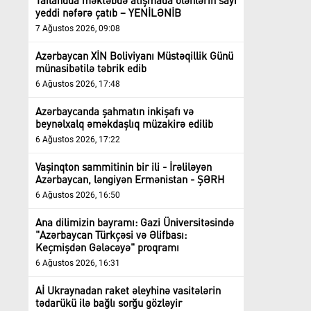
Tailandda məktəbdə atışmada ölənlərin sayı
yeddi nəfərə çatıb – YENİLƏNİB
7 Ağustos 2026, 09:08
Azərbaycan XİN Boliviyanı Müstəqillik Günü
münasibətilə təbrik edib
6 Ağustos 2026, 17:48
Azərbaycanda şahmatın inkişafı və
beynəlxalq əməkdaşlıq müzakirə edilib
6 Ağustos 2026, 17:22
Vaşinqton sammitinin bir ili - İrəliləyən
Azərbaycan, ləngiyən Ermənistan - ŞƏRH
6 Ağustos 2026, 16:50
Ana dilimizin bayramı: Gazi Üniversitəsində
"Azərbaycan Türkçəsi və Əlifbası:
Keçmişdən Gələcəyə" proqramı
6 Ağustos 2026, 16:31
Aİ Ukraynadan raket əleyhinə vasitələrin
tədarükü ilə bağlı sorğu gözləyir