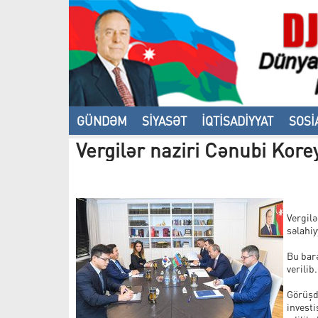
GÜNDƏM
SİYASƏT
İQTİSADİYYAT
SOSİ
Vergilər naziri Cənubi Korey
VİDEO
Vergil
səlahiy
Bu bar
verilib.
Görüşdə
investi