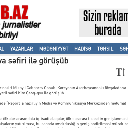
AL
YAZARLAR
MƏDƏNİYYƏT
HADİSƏ
TƏHSİL
SƏH
a səfiri ilə görüşüb
ər naziri Mikayıl Cabbarov Cənubi Koreyanın Azərbaycandakı fövqəladə və
yətli səfiri Kim Çanq-gyu ilə görüşüb.
ədə “Report”a nazirliyin Media və Kommunikasiya Mərkəzindən məlumat
 ölkələr arasındakı iqtisadi əlaqələr, ölkələrarası ticarətin genişlənməsi
siyaların yatırılması, bu sahədə əməkdaşlığın genişləndirilməsi müzakir