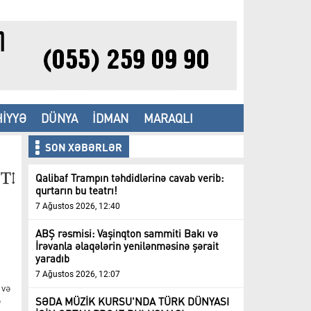
İYYƏ
DÜNYA
İDMAN
MARAQLI
SON XƏBƏRLƏR
Qalibaf Trampın təhdidlərinə cavab verib:
qurtarın bu teatrı!
7 Ağustos 2026, 12:40
ABŞ rəsmisi: Vaşinqton sammiti Bakı və
İrəvanla əlaqələrin yenilənməsinə şərait
yaradıb
7 Ağustos 2026, 12:07
 və
ə
SƏDA MÜZİK KURSU'NDA TÜRK DÜNYASI