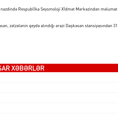
ı nəzdində Respublİka Seysmoloji Xİdmət Mərkəzindən məlumat
sən, zəlzələnin qeydə alındığı ərazi Daşkəsən stansiyasından 31
ŞAR XƏBƏRLƏR