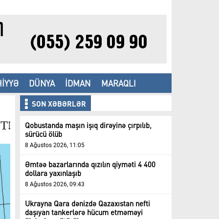
İYYƏ
DÜNYA
İDMAN
MARAQLI
SON XƏBƏRLƏR
Qobustanda maşın işıq dirəyinə çırpılıb,
sürücü ölüb
8 Ağustos 2026, 11:05
Əmtəə bazarlarında qızılın qiyməti 4 400
dollara yaxınlaşıb
8 Ağustos 2026, 09:43
Ukrayna Qara dənizdə Qazaxıstan nefti
daşıyan tankerlərə hücum etməməyi