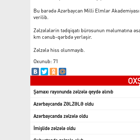
Bu barədə Azərbaycan Milli Elmlər Akademiyas
verilib.
Zəlzələlərin tədqiqatı bürosunun məlumatına əsa
km cənub-qərbdə yerləşir.
Zəlzələ hiss olunmayıb.
Oxunub: 71
OX
Şamaxı rayonunda zəlzələ qeydə alınıb
Azərbaycanda ZƏLZƏLƏ oldu
Azərbaycanda zəlzələ oldu
İmişlidə zəlzələ oldu