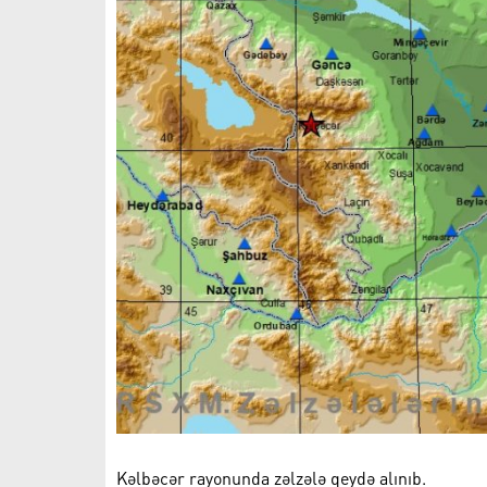
Kəlbəcər rayonunda zəlzələ qeydə alınıb.