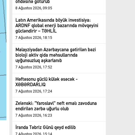
öhdəsinə götürüb
8 Ağustos 2026, 09:05
Latın Amerikasında böyük investisiya:
ARDNF qlobal enerji bazarında mövqeyini
gücləndirir – TƏHLİL
7 Ağustos 2026, 18:15
Malayziyadan Azərbaycana gətirilən bəzi
bioloji aktiv qida məhsullarında
uyğunsuzluq aşkarlanıb
7 Ağustos 2026, 17:52
Həftəsonu güclü külək əsəcək -
XƏBƏRDARLIQ
7 Ağustos 2026, 17:24
Zelenski: "Yaroslavl" neft emalı zavoduna
endirilən zərbə uğurlu olub
7 Ağustos 2026, 16:23
İranda Təbriz Günü qeyd edilib
7 Ağustos 2026, 15:14