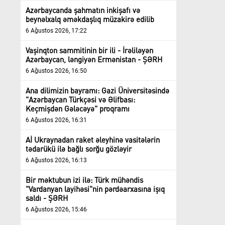
Azərbaycanda şahmatın inkişafı və
beynəlxalq əməkdaşlıq müzakirə edilib
6 Ağustos 2026, 17:22
Vaşinqton sammitinin bir ili - İrəliləyən
Azərbaycan, ləngiyən Ermənistan - ŞƏRH
6 Ağustos 2026, 16:50
Ana dilimizin bayramı: Gazi Üniversitəsində
"Azərbaycan Türkçəsi və Əlifbası:
Keçmişdən Gələcəyə" proqramı
6 Ağustos 2026, 16:31
Aİ Ukraynadan raket əleyhinə vasitələrin
tədarükü ilə bağlı sorğu gözləyir
6 Ağustos 2026, 16:13
Bir məktubun izi ilə: Türk mühəndis
"Vardanyan layihəsi"nin pərdəarxasına işıq
saldı - ŞƏRH
6 Ağustos 2026, 15:46