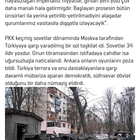
həyasızlaşan imperialist niyyətlər, girilən yeni yolu çox
daha mənalı hala gətirmişdir. Başlayan prosesin bütün
ünsürləri ilə yerinə yetirilib-yetirilmədiyini əlaqədar
qurumlarımız vasitəsilə diqqətlə izləyəcəyik”.
PKK keçmiş sovetlər dönəmində Moskva tərəfindən
Türkiyəyə qarşı yaradılmış bir sol təşkilat idi. Sovetlər 34
ildir yoxdur. Onun törəməsindən istifadəyə cəhdlər isə
uğursuzluqla nəticələndi. Ankara onların oyunlarını poza
bildi. Türkiyə terrora və onu dəstəkləyənlərə qarşı
davamlı mübarizə aparan demokratik, sülhsevər dövlət
olduğunu bir daha nümayiş etdirdi.