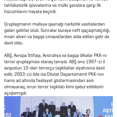
təhlükəsizlik qüvvələrinə və mülki şəxslərə qarşı ilk
hücumlarını həyata keçirdi.
Qruplaşmanın maliyyə qaynağı narkotik vasitələrdən
gələn gəlirlər olub. Sonralar buraya neft qaçaqmalçılığı,
insan alveri və başqa cinayətlərdən əldə edilən gəlir də
daxil oldu.
ABŞ, Avropa İttifaqı, Avstraliya və başqa ölkələr PKK-nı
terror qruplaşması olaraq tanıyıb. ABŞ onu 1997-ci il
avqustun 10-dan terrorçu təşkilatlar siyahısına daxil
edib. 2003-cü ildə isə Dövlət Departamenti PKK-nın
hansı ad altında fəaliyyət göstərməsindən asılı
olmayaraq, onun terror təşkilatı kimi qəbul edildiyini
açıqlamışdı.