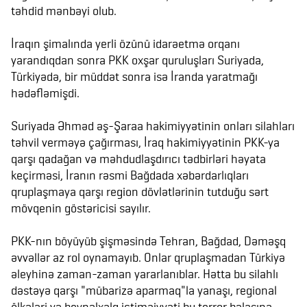
təhdid mənbəyi olub.
İraqın şimalında yerli özünü idarəetmə orqanı
yarandıqdan sonra PKK oxşar quruluşları Suriyada,
Türkiyədə, bir müddət sonra isə İranda yaratmağı
hədəfləmişdi.
Suriyada Əhməd əş-Şaraa hakimiyyətinin onları silahları
təhvil verməyə çağırması, İraq hakimiyyətinin PKK-ya
qarşı qadağan və məhdudlaşdırıcı tədbirləri həyata
keçirməsi, İranın rəsmi Bağdada xəbərdarlıqları
qruplaşmaya qarşı region dövlətlərinin tutduğu sərt
mövqenin göstəricisi sayılır.
PKK-nın böyüyüb şişməsində Tehran, Bağdad, Dəməşq
əvvəllər az rol oynamayıb. Onlar qruplaşmadan Türkiyə
əleyhinə zaman-zaman yararlanıblar. Hətta bu silahlı
dəstəyə qarşı "mübarizə aparmaq"la yanaşı, regional
ölkələri və beynəlxalq ictimaiyyəti bu terror bəlasına