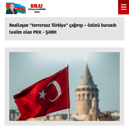
Reallaşan "terrorsuz Türkiyə" çağırışı – özünü buraxıb
təslim olan PKK - ŞƏRH