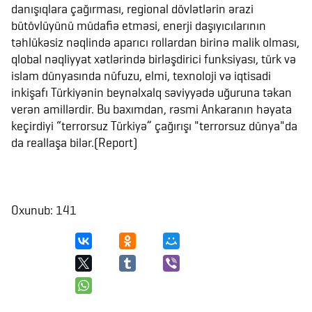
danışıqlara çağırması, regional dövlətlərin ərazi
bütövlüyünü müdafiə etməsi, enerji daşıyıcılarının
təhlükəsiz nəqlində aparıcı rollardan birinə malik olması,
qlobal nəqliyyat xətlərində birləşdirici funksiyası, türk və
islam dünyasında nüfuzu, elmi, texnoloji və iqtisadi
inkişafı Türkiyənin beynəlxalq səviyyədə uğuruna təkan
verən amillərdir. Bu baxımdan, rəsmi Ankaranın həyata
keçirdiyi “terrorsuz Türkiyə” çağırışı "terrorsuz dünya"da
da reallaşa bilər.(Report)
Oxunub: 141