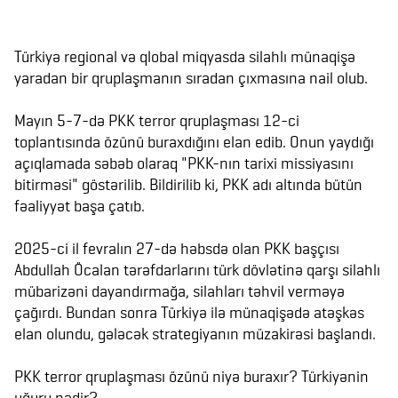
Türkiyə regional və qlobal miqyasda silahlı münaqişə
yaradan bir qruplaşmanın sıradan çıxmasına nail olub.
Mayın 5-7-də PKK terror qruplaşması 12-ci
toplantısında özünü buraxdığını elan edib. Onun yaydığı
açıqlamada səbəb olaraq "PKK-nın tarixi missiyasını
bitirməsi" göstərilib. Bildirilib ki, PKK adı altında bütün
fəaliyyət başa çatıb.
2025-ci il fevralın 27-də həbsdə olan PKK başçısı
Abdullah Öcalan tərəfdarlarını türk dövlətinə qarşı silahlı
mübarizəni dayandırmağa, silahları təhvil verməyə
çağırdı. Bundan sonra Türkiyə ilə münaqişədə atəşkəs
elan olundu, gələcək strategiyanın müzakirəsi başlandı.
PKK terror qruplaşması özünü niyə buraxır? Türkiyənin
uğuru nədir?