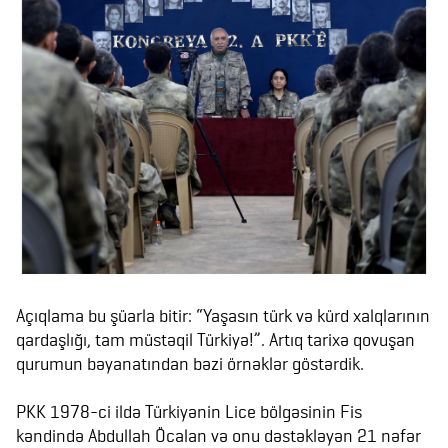
Açıqlama bu şüarla bitir: “Yaşasın türk və kürd xalqlarının
qardaşlığı, tam müstəqil Türkiyə!”. Artıq tarixə qovuşan
qurumun bəyanatından bəzi örnəklər göstərdik.
PKK 1978-ci ildə Türkiyənin Lice bölgəsinin Fis
kəndində Abdullah Öcalan və onu dəstəkləyən 21 nəfər