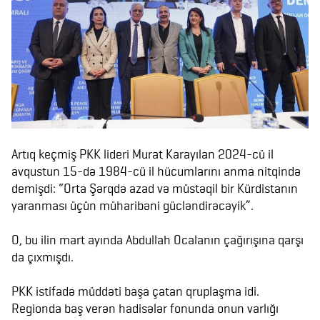
Artıq keçmiş PKK lideri Murat Karayılan 2024-cü il
avqustun 15-də 1984-cü il hücumlarını anma nitqində
demişdi: “Orta Şərqdə azad və müstəqil bir Kürdistanın
yaranması üçün müharibəni gücləndirəcəyik”.
O, bu ilin mart ayında Abdullah Ocalanın çağırışına qarşı
da çıxmışdı.
PKK istifadə müddəti başa çatan qruplaşma idi.
Regionda baş verən hadisələr fonunda onun varlığı