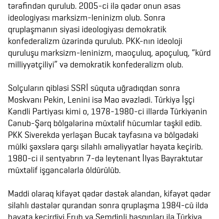
tərəfindən qurulub. 2005-ci ilə qədər onun əsas
ideologiyası marksizm-leninizm olub. Sonra
qruplaşmanın siyasi ideologiyası demokratik
konfederalizm üzərində qurulub. PKK-nın ideoloji
quruluşu marksizm-leninizm, maoçuluq, apoçuluq, “kürd
milliyyətçiliyi” və demokratik konfederalizm olub.
Solçuların qibləsi SSRİ süquta uğradıqdan sonra
Moskvanı Pekin, Lenini isə Mao əvəzlədi. Türkiyə İşçi
Kəndli Partiyası kimi o, 1978-1980-ci illərdə Türkiyənin
Cənub-Şərq bölgələrinə müxtəlif hücumlar təşkil edib.
PKK Siverekdə yerləşən Bucak tayfasına və bölgədəki
mülki şəxslərə qarşı silahlı əməliyyatlar həyata keçirib.
1980-ci il sentyabrın 7-də leytenant İlyas Bayraktutar
müxtəlif işgəncələrlə öldürülüb.
Maddi olaraq kifayət qədər dəstək alandan, kifayət qədər
silahlı dəstələr qurandan sonra qruplaşma 1984-cü ildə
həyata keçirdiyi Eruh və Şemdinli basqınları ilə Türkiyə