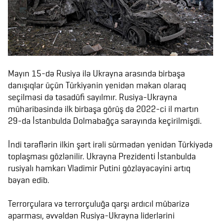
Mayın 15-də Rusiya ilə Ukrayna arasında birbaşa
danışıqlar üçün Türkiyənin yenidən məkan olaraq
seçilməsi də təsadüfi sayılmır. Rusiya-Ukrayna
müharibəsində ilk birbaşa görüş də 2022-ci il martın
29-da İstanbulda Dolmabağça sarayında keçirilmişdi.
İndi tərəflərin ilkin şərt irəli sürmədən yenidən Türkiyədə
toplaşması gözlənilir. Ukrayna Prezidenti İstanbulda
rusiyalı həmkarı Vladimir Putini gözləyəcəyini artıq
bəyan edib.
Terrorçulara və terrorçuluğa qarşı ardıcıl mübarizə
aparması, əvvəldən Rusiya-Ukrayna liderlərini