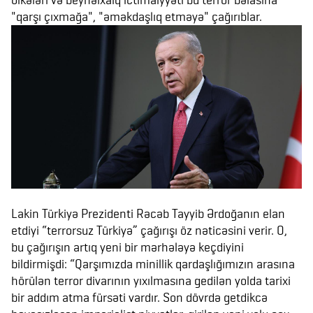
"qarşı çıxmağa", "əməkdaşlıq etməyə" çağırıblar.
Lakin Türkiyə Prezidenti Rəcəb Tayyib Ərdoğanın elan
etdiyi “terrorsuz Türkiyə” çağırışı öz nəticəsini verir. O,
bu çağırışın artıq yeni bir mərhələyə keçdiyini
bildirmişdi: “Qarşımızda minillik qardaşlığımızın arasına
hörülən terror divarının yıxılmasına gedilən yolda tarixi
bir addım atma fürsəti vardır. Son dövrdə getdikcə