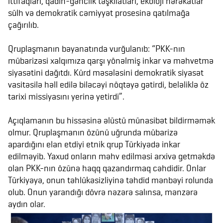
ittifaqları, qadın-gənclik təşkilatları, ekoloji hərəkatlar
sülh və demokratik cəmiyyət prosesinə qatılmağa
çağırılıb.
Qruplaşmanın bəyanatında vurğulanıb: “PKK-nın
mübarizəsi xalqımıza qarşı yönəlmiş inkar və məhvetmə
siyasətini dağıtdı. Kürd məsələsini demokratik siyasət
vasitəsilə həll edilə biləcəyi nöqtəyə gətirdi, beləliklə öz
tarixi missiyasını yerinə yetirdi”.
Açıqlamanın bu hissəsinə əlüstü münasibət bildirməmək
olmur. Qruplaşmanın özünü uğrunda mübarizə
apardığını elan etdiyi etnik qrup Türkiyədə inkar
edilməyib. Yaxud onların məhv edilməsi arxivə getməkdə
olan PKK-nın özünə haqq qazandırmaq cəhdidir. Onlar
Türkiyəyə, onun təhlükəsizliyinə təhdid mənbəyi rolunda
olub. Onun yarandığı dövrə nəzərə salınsa, mənzərə
aydın olar.