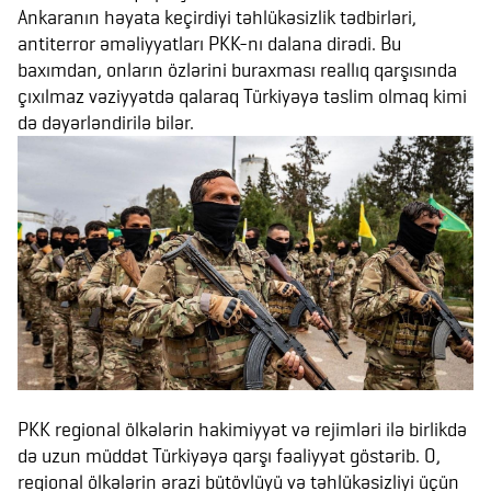
Ankaranın həyata keçirdiyi təhlükəsizlik tədbirləri,
antiterror əməliyyatları PKK-nı dalana dirədi. Bu
baxımdan, onların özlərini buraxması reallıq qarşısında
çıxılmaz vəziyyətdə qalaraq Türkiyəyə təslim olmaq kimi
də dəyərləndirilə bilər.
PKK regional ölkələrin hakimiyyət və rejimləri ilə birlikdə
də uzun müddət Türkiyəyə qarşı fəaliyyət göstərib. O,
regional ölkələrin ərazi bütövlüyü və təhlükəsizliyi üçün