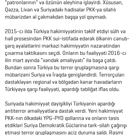
"patronlarının" və özünün əleyhinə işləyirdi. Xüsusən,
Qəzza, Livan və Suriyadakı hadisələr PKK-ya silahlı
mübarizdən əl çəkməkdən başqa yol qoymadı.
2015-cı ildə Türkiyə hakimiyyətinin təklif etdiyi sülh və
həll prosesindən PKK sui-istifadə edərək ölkənin cənub-
şərq əyalətlərini mərkəzi hakimiyyətin nəzarətindən
çıxarma taktikasını seçdi. Onların bu fəaliyyəti 2016-cı
ilin mart ayında “xəndək əməliyyatı” ilə başa çatdı.
Bundan sonra Türkiyə bu terror qruplaşmasına qarşı
mübarizəni Suriya və İraqda genişləndirdi. Terrorçuları
dəstəkləyən regional və bölgədən kənar havadarların
Türkiyəyə qarşı fəaliyyəti, apardığı təbliğat iflas oldu.
Suriyada hakimiyyət dəyişikliyi Türkiyənin apardığı
antiterror əməliyyatlara dəstək verdi. Yeni hakimiyyət
PKK-nın ölkədəki YPG-PYD qollarına və onların təsis
etdikləri Suriya Demokratik Güclərinə tərk-silah çağırışı
etməsi terror qruplaşmasını aciz duruma saldı. Rəsmi