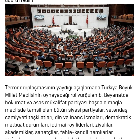
Terror qruplaşmasının yaydığı açıqlamada Türkiyə Böyük
Millət Məclisinin oynayacağı rol vurğulanıb. Bəyanatda
hökumət və əsas müxalifət partiyası başda olmaqla
məclisdə təmsil olan bütün siyasi partiyalar, vətəndaş
cəmiyyəti təşkilatları, din və inanc icmaları, demokratik
mətbuat qurumları, ictimai rəy liderləri, ziyalılar,
akademiklər, sənətçilər, fəhlə-kəndli həmkarlar