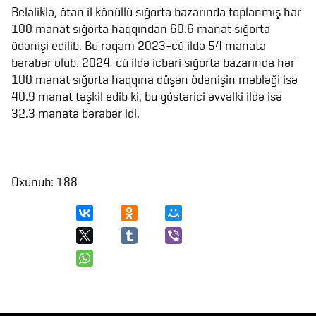
Beləliklə, ötən il könüllü sığorta bazarında toplanmış hər
100 manat sığorta haqqından 60.6 manat sığorta
ödənişi edilib. Bu rəqəm 2023-cü ildə 54 manata
bərabər olub. 2024-cü ildə icbari sığorta bazarında hər
100 manat sığorta haqqına düşən ödənişin məbləği isə
40.9 manat təşkil edib ki, bu göstərici əvvəlki ildə isə
32.3 manata bərabər idi.
Oxunub: 188