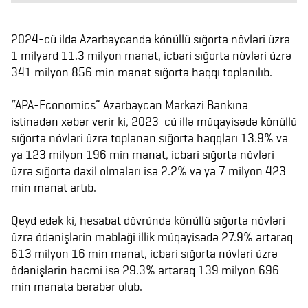
2024-cü ildə Azərbaycanda könüllü sığorta növləri üzrə
1 milyard 11.3 milyon manat, icbari sığorta növləri üzrə
341 milyon 856 min manat sığorta haqqı toplanılıb.
“APA-Economics” Azərbaycan Mərkəzi Bankına
istinadən xəbər verir ki, 2023-cü illə müqayisədə könüllü
sığorta növləri üzrə toplanan sığorta haqqları 13.9% və
ya 123 milyon 196 min manat, icbari sığorta növləri
üzrə sığorta daxil olmaları isə 2.2% və ya 7 milyon 423
min manat artıb.
Qeyd edək ki, hesabat dövründə könüllü sığorta növləri
üzrə ödənişlərin məbləği illik müqayisədə 27.9% artaraq
613 milyon 16 min manat, icbari sığorta növləri üzrə
ödənişlərin həcmi isə 29.3% artaraq 139 milyon 696
min manata bərabər olub.