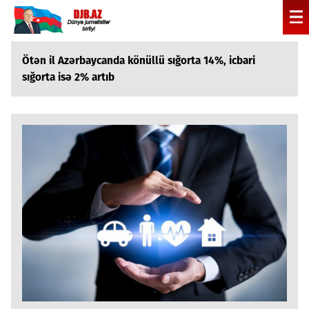
Ötən il Azərbaycanda könüllü sığorta 14%, icbari
sığorta isə 2% artıb