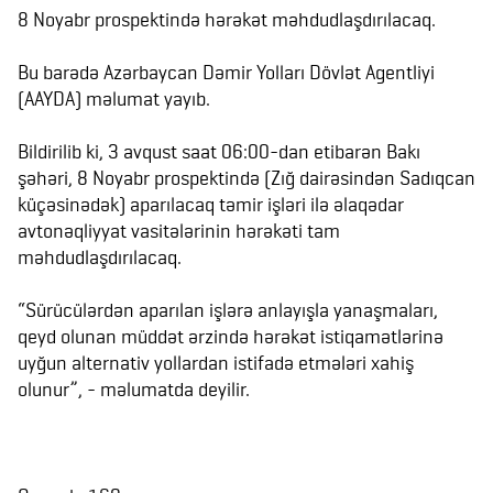
8 Noyabr prospektində hərəkət məhdudlaşdırılacaq.
Bu barədə Azərbaycan Dəmir Yolları Dövlət Agentliyi
(AAYDA) məlumat yayıb.
Bildirilib ki, 3 avqust saat 06:00-dan etibarən Bakı
şəhəri, 8 Noyabr prospektində (Zığ dairəsindən Sadıqcan
küçəsinədək) aparılacaq təmir işləri ilə əlaqədar
avtonəqliyyat vasitələrinin hərəkəti tam
məhdudlaşdırılacaq.
“Sürücülərdən aparılan işlərə anlayışla yanaşmaları,
qeyd olunan müddət ərzində hərəkət istiqamətlərinə
uyğun alternativ yollardan istifadə etmələri xahiş
olunur”, - məlumatda deyilir.