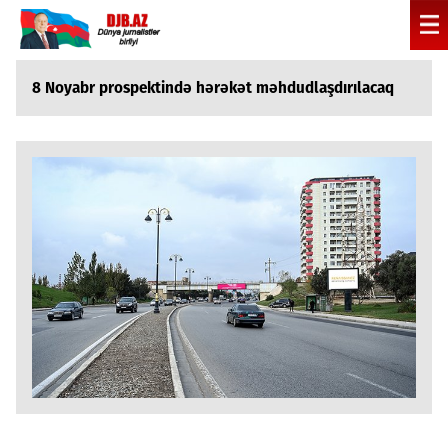
8 Noyabr prospektində hərəkət məhdudlaşdırılacaq