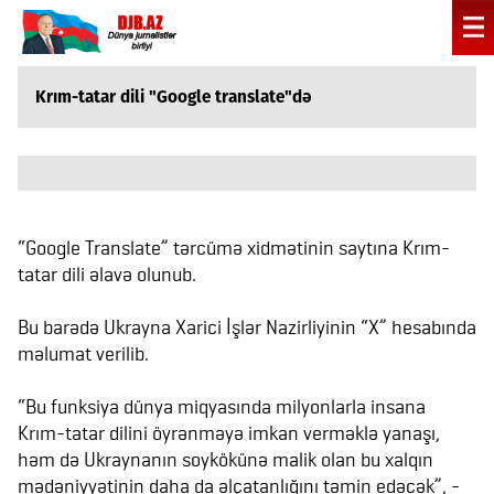
Krım-tatar dili "Google translate"də
“Google Translate” tərcümə xidmətinin saytına Krım-
tatar dili əlavə olunub.
Bu barədə Ukrayna Xarici İşlər Nazirliyinin “X” hesabında
məlumat verilib.
“Bu funksiya dünya miqyasında milyonlarla insana
Krım-tatar dilini öyrənməyə imkan verməklə yanaşı,
həm də Ukraynanın soykökünə malik olan bu xalqın
mədəniyyətinin daha da əlçatanlığını təmin edəcək”, -