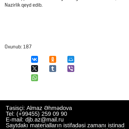
Nazirlik qeyd edib.
Oxunub: 187
Təsisçi: Almaz Əhmədova
Tel: (+99455) 259 09 90
E-mail: djb.az@mail.ru
Saytdakı materialların istifadəsi zamanı istinad