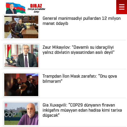
General mənimsədiyi pullardan 12 milyon
manat ödəyib
Zaur Mikayılov: "Davamlı su idarəçiliyi
yalnız dövlətin siyasətindən asılı deyil"
Trampdan İlon Mask zarafatı: “Onu qova
bilmərəm”
Gia Xuxaşvili: “COP29 dünyanın firavan
inkişafını müəyyən edən hadisə kimi tarixə
düşəcək”