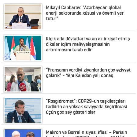
Mikayıl Cabbarov: "Azərbaycan qlobal
enerji sektorunda xüsusi və önəmli yer
tutur"
Kiçik ada dövlətləri və ən az inkişaf etmiş
ölkələr iqlim maliyyələşməsinin
artırılmasını tələb edir
“Fransanın verdiyi ziyanlardan çox əziyyət
çəkirik” - Yeni Kaledoniyalı qonaq
"Rosgidromet": COP29-un təşkilatçıları
tədbirin ən yüksək səviyyədə keçirilməsi
üçün çox səy göstəriblər
Makron və Borrelin siyasi iflası – Parisin