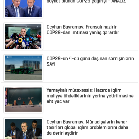
boykot olunan COP29 çağırışı - ANALİZ
Ceyhun Bayramov: Fransalı nazirin
COP29-dan imtinası yanlış qərardır
COP29-un 4-cü günü daşınan sərnişinlərin
SAYI
Yamaykalı mütəxəssis: Hazırda iqlim
maliyyə öhdəliklərinin yerinə yetirilməsinə
ehtiyac var
Ceyhun Bayramov: Münaqişələrin kənar
təsirləri qlobal iqlim problemlərini daha
da dərinləşdirir