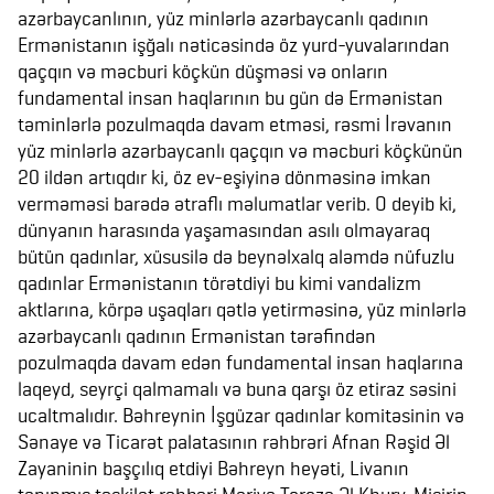
azərbaycanlının, yüz minlərlə azərbaycanlı qadının
Ermənistanın işğalı nəticəsində öz yurd-yuvalarından
qaçqın və məcburi köçkün düşməsi və onların
fundamental insan haqlarının bu gün də Ermənistan
təminlərlə pozulmaqda davam etməsi, rəsmi İrəvanın
yüz minlərlə azərbaycanlı qaçqın və məcburi köçkünün
20 ildən artıqdır ki, öz ev-eşiyinə dönməsinə imkan
verməməsi barədə ətraflı məlumatlar verib. O deyib ki,
dünyanın harasında yaşamasından asılı olmayaraq
bütün qadınlar, xüsusilə də beynəlxalq aləmdə nüfuzlu
qadınlar Ermənistanın törətdiyi bu kimi vandalizm
aktlarına, körpə uşaqları qətlə yetirməsinə, yüz minlərlə
azərbaycanlı qadının Ermənistan tərəfindən
pozulmaqda davam edən fundamental insan haqlarına
laqeyd, seyrçi qalmamalı və buna qarşı öz etiraz səsini
ucaltmalıdır. Bəhreynin İşgüzar qadınlar komitəsinin və
Sənaye və Ticarət palatasının rəhbrəri Afnan Rəşid Əl
Zayaninin başçılıq etdiyi Bəhreyn heyəti, Livanın