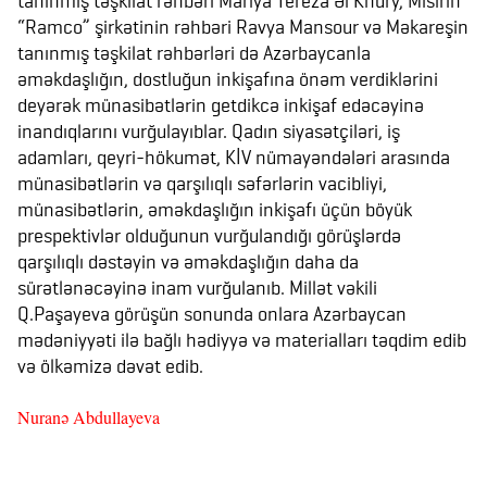
tanınmış təşkilat rəhbəri Mariya Tereza Əl Khury, Misirin
“Ramco” şirkətinin rəhbəri Ravya Mansour və Məkareşin
tanınmış təşkilat rəhbərləri də Azərbaycanla
əməkdaşlığın, dostluğun inkişafına önəm verdiklərini
deyərək münasibətlərin getdikcə inkişaf edəcəyinə
inandıqlarını vurğulayıblar. Qadın siyasətçiləri, iş
adamları, qeyri-hökumət, KİV nümayəndələri arasında
münasibətlərin və qarşılıqlı səfərlərin vacibliyi,
münasibətlərin, əməkdaşlığın inkişafı üçün böyük
prespektivlər olduğunun vurğulandığı görüşlərdə
qarşılıqlı dəstəyin və əməkdaşlığın daha da
sürətlənəcəyinə inam vurğulanıb. Millət vəkili
Q.Paşayeva görüşün sonunda onlara Azərbaycan
mədəniyyəti ilə bağlı hədiyyə və materialları təqdim edib
və ölkəmizə dəvət edib.
Nuranə Abdullayeva