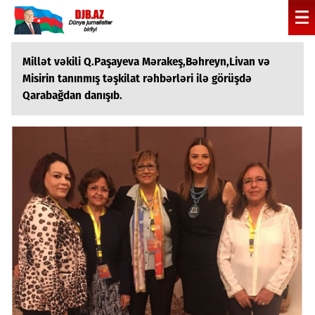
Millət vəkili Q.Paşayeva Mərakeş,Bəhreyn,Livan və
Misirin tanınmış təşkilat rəhbərləri ilə görüşdə
Qarabağdan danışıb.