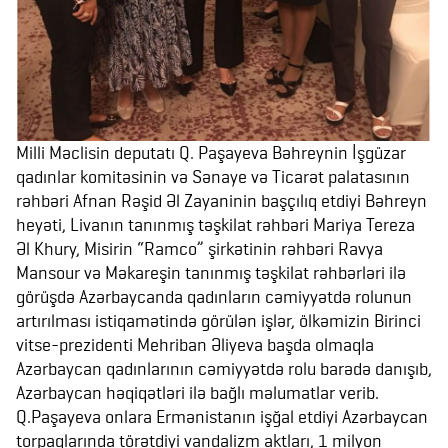
Milli Məclisin deputatı Q. Paşayeva Bəhreynin İşgüzar
qadınlar komitəsinin və Sənaye və Ticarət palatasının
rəhbəri Afnan Rəşid Əl Zayaninin başçılıq etdiyi Bəhreyn
heyəti, Livanın tanınmış təşkilat rəhbəri Mariya Tereza
Əl Khury, Misirin “Ramco” şirkətinin rəhbəri Ravya
Mansour və Məkareşin tanınmış təşkilat rəhbərləri ilə
görüşdə Azərbaycanda qadınların cəmiyyətdə rolunun
artırılması istiqamətində görülən işlər, ölkəmizin Birinci
vitse-prezidenti Mehriban Əliyeva başda olmaqla
Azərbaycan qadınlarının cəmiyyətdə rolu barədə danışıb,
Azərbaycan həqiqətləri ilə bağlı məlumatlar verib.
Q.Paşayeva onlara Ermənistanın işğal etdiyi Azərbaycan
torpaqlarında törətdiyi vandalizm aktları, 1 milyon