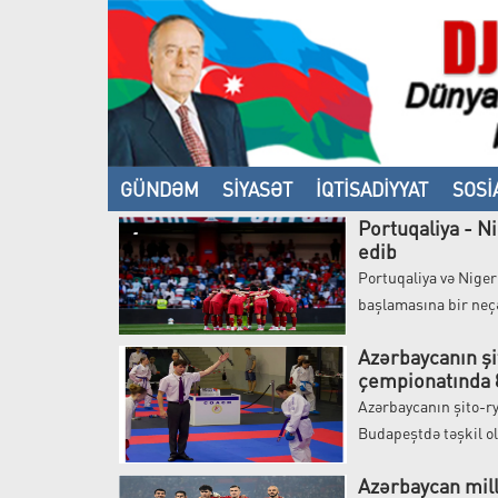
GÜNDƏM
SİYASƏT
İQTİSADİYYAT
SOSİ
Portuqaliya - N
VİDEO
edib
Portuqaliya və Niger
başlamasına bir neçə
Azərbaycanın şi
çempionatında 
Azərbaycanın şito-ry
Budapeştdə təşkil ol
Azərbaycan mill