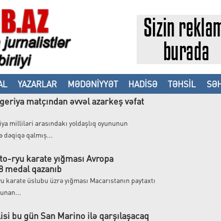
AL
YAZARLAR
MƏDƏNİYYƏT
HADİSƏ
TƏHSİL
SƏH
igeriya matçından əvvəl azarkeş vəfat
iya milliləri arasındakı yoldaşlıq oyununun
 dəqiqə qalmış...
to-ryu karate yığması Avropa
8 medal qazanıb
u karate üslubu üzrə yığması Macarıstanın paytaxtı
unan...
isi bu gün San Marino ilə qarşılaşacaq