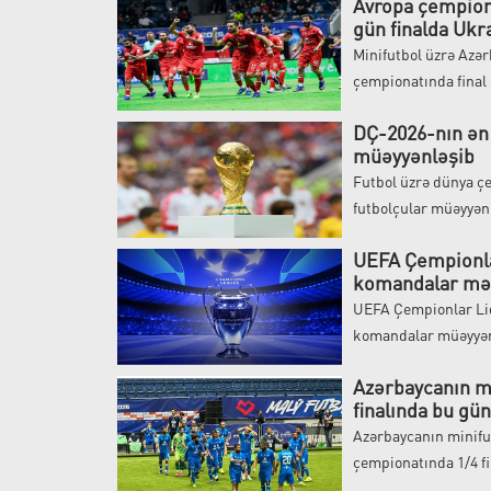
Avropa çempiona
gün finalda Ukr
Minifutbol üzrə Azər
çempionatında final
DÇ-2026-nın ən y
müəyyənləşib
Futbol üzrə dünya çe
futbolçular müəyyənlə
UEFA Çempionla
komandalar mə
UEFA Çempionlar Li
komandalar müəyyənl
Azərbaycanın mi
finalında bu gün
Azərbaycanın minifut
çempionatında 1/4 fi