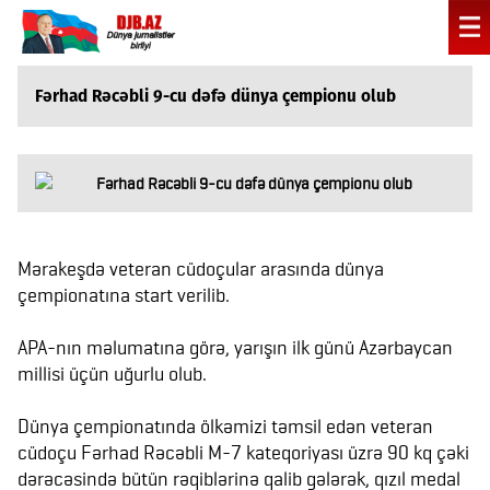
Fərhad Rəcəbli 9-cu dəfə dünya çempionu olub
Mərakeşdə veteran cüdoçular arasında dünya
çempionatına start verilib.
APA-nın məlumatına görə, yarışın ilk günü Azərbaycan
millisi üçün uğurlu olub.
Dünya çempionatında ölkəmizi təmsil edən veteran
cüdoçu Fərhad Rəcəbli M-7 kateqoriyası üzrə 90 kq çəki
dərəcəsində bütün rəqiblərinə qalib gələrək, qızıl medal