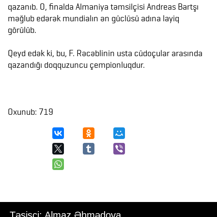
qazanıb. O, finalda Almaniya təmsilçisi Andreas Bartşı
məğlub edərək mundialın ən güclüsü adına layiq
görülüb.
Qeyd edək ki, bu, F. Rəcəblinin usta cüdoçular arasında
qazandığı doqquzuncu çempionluqdur.
Oxunub: 719
Təsisçi: Almaz Əhmədova