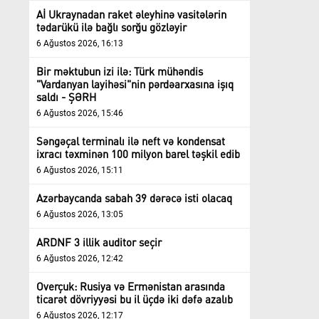
Aİ Ukraynadan raket əleyhinə vasitələrin
tədarükü ilə bağlı sorğu gözləyir
6 Ağustos 2026, 16:13
Bir məktubun izi ilə: Türk mühəndis
"Vardanyan layihəsi"nin pərdəarxasına işıq
saldı - ŞƏRH
6 Ağustos 2026, 15:46
Səngəçal terminalı ilə neft və kondensat
ixracı təxminən 100 milyon barel təşkil edib
6 Ağustos 2026, 15:11
Azərbaycanda sabah 39 dərəcə isti olacaq
6 Ağustos 2026, 13:05
ARDNF 3 illik auditor seçir
6 Ağustos 2026, 12:42
Overçuk: Rusiya və Ermənistan arasında
ticarət dövriyyəsi bu il üçdə iki dəfə azalıb
6 Ağustos 2026, 12:17