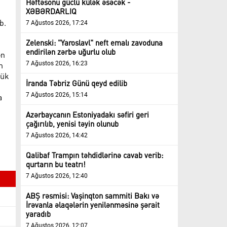
Həftəsonu güclü külək əsəcək -
XƏBƏRDARLIQ
b.
7 Ağustos 2026, 17:24
Zelenski: "Yaroslavl" neft emalı zavoduna
endirilən zərbə uğurlu olub
ən
m
7 Ağustos 2026, 16:23
yük
İranda Təbriz Günü qeyd edilib
7 Ağustos 2026, 15:14
a
Azərbaycanın Estoniyadakı səfiri geri
çağırılıb, yenisi təyin olunub
7 Ağustos 2026, 14:42
Qalibaf Trampın təhdidlərinə cavab verib:
qurtarın bu teatrı!
7 Ağustos 2026, 12:40
ABŞ rəsmisi: Vaşinqton sammiti Bakı və
İrəvanla əlaqələrin yenilənməsinə şərait
yaradıb
7 Ağustos 2026, 12:07