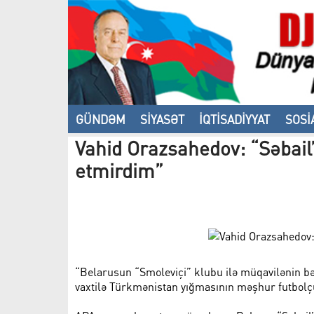
GÜNDƏM
SİYASƏT
İQTİSADİYYAT
SOSİ
Vahid Orazsahedov: “Səbai
VİDEO
etmirdim”
“Belarusun “Smoleviçi” klubu ilə müqavilənin bə
vaxtilə Türkmənistan yığmasının məşhur futbol