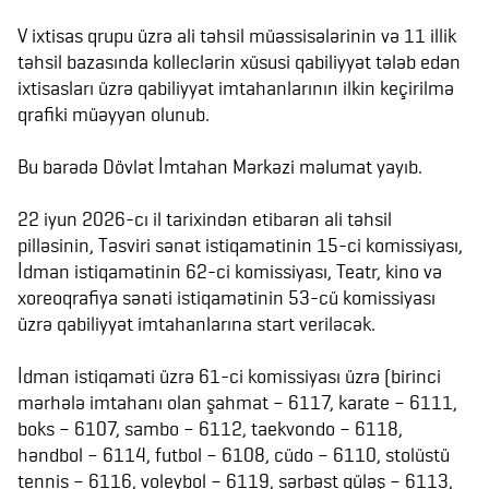
V ixtisas qrupu üzrə ali təhsil müəssisələrinin və 11 illik
təhsil bazasında kolleclərin xüsusi qabiliyyət tələb edən
ixtisasları üzrə qabiliyyət imtahanlarının ilkin keçirilmə
qrafiki müəyyən olunub.
Bu barədə Dövlət İmtahan Mərkəzi məlumat yayıb.
22 iyun 2026-cı il tarixindən etibarən ali təhsil
pilləsinin, Təsviri sənət istiqamətinin 15-ci komissiyası,
İdman istiqamətinin 62-ci komissiyası, Teatr, kino və
xoreoqrafiya sənəti istiqamətinin 53-cü komissiyası
üzrə qabiliyyət imtahanlarına start veriləcək.
İdman istiqaməti üzrə 61-ci komissiyası üzrə (birinci
mərhələ imtahanı olan şahmat – 6117, karate – 6111,
boks – 6107, sambo – 6112, taekvondo – 6118,
həndbol – 6114, futbol – 6108, cüdo – 6110, stolüstü
tennis – 6116, voleybol – 6119, sərbəst güləş – 6113,