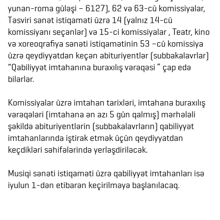
yunan-roma güləşi – 6127), 62 və 63-cü komissiyalar,
Təsviri sənət istiqaməti üzrə 14 (yalnız 14-cü
komissiyanı seçənlər) və 15-ci komissiyalar , Teatr, kino
və xoreoqrafiya sənəti istiqamətinin 53 –cü komissiya
üzrə qeydiyyatdan keçən abituriyentlər (subbakalavrlar)
“Qabiliyyət imtahanına buraxılış vərəqəsi ” çap edə
bilərlər.
Komissiyalar üzrə imtahan tarixləri, imtahana buraxılış
vərəqələri (imtahana ən azı 5 gün qalmış) mərhələli
şəkildə abituriyentlərin (subbakalavrların) qabiliyyət
imtahanlarında iştirak etmək üçün qeydiyyatdan
keçdikləri səhifələrində yerləşdiriləcək.
Musiqi sənəti istiqaməti üzrə qabiliyyət imtahanları isə
iyulun 1-dən etibarən keçirilməyə başlanılacaq.