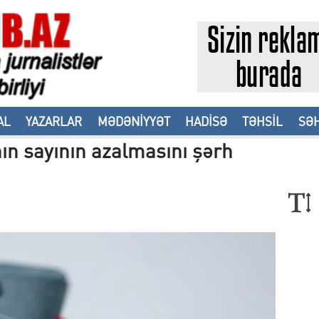
AL
YAZARLAR
MƏDƏNİYYƏT
HADİSƏ
TƏHSİL
SƏH
ın sayının azalmasını şərh