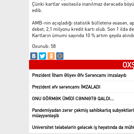
Çünki kartlar vasitəsilə inanılmaz dərəcədə böyü
edib.
AMB-nin açıqladığı statistik bülletenə əsasən, a
debet, 2,1 milyonu kredit kartı olub. Son 1 ildə de
Kartların ümumi sayında 10 % artım qeydə alınıb
Oxunub: 58
OX
Prezident İlham Əliyev Əfv Sərəncamı imzalayıb
Prezident əfv sərəncamı İMZALADI
ONU GÖRMƏK ÜMİDİ CƏNNƏTƏ QALDI...
Pandemiyadan zərər çəkmiş sahibkarlıq subyektlərin
müəyyənləşib
Universitet tələbələrin gələcək iş həyatında da müh