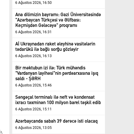
6 Ağustos 2026, 16:50
Ana dilimizin bayramı: Gazi Üniversitəsində
"Azərbaycan Türkçəsi və Əlifbası:
Keçmişdən Gələcəyə" proqramı
6 Ağustos 2026, 16:31
Aİ Ukraynadan raket əleyhinə vasitələrin
tədarükü ilə bağlı sorğu gözləyir
6 Ağustos 2026, 16:13
Bir məktubun izi ilə: Türk mühəndis
"Vardanyan layihəsi"nin pərdəarxasına işıq
saldı - ŞƏRH
6 Ağustos 2026, 15:46
Səngəçal terminalı ilə neft və kondensat
ixracı təxminən 100 milyon barel təşkil edib
6 Ağustos 2026, 15:11
Azərbaycanda sabah 39 dərəcə isti olacaq
6 Ağustos 2026, 13:05
ı.