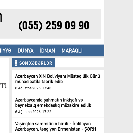
İYYƏ
DÜNYA
İDMAN
MARAQLI
SON XƏBƏRLƏR
Azərbaycan XİN Boliviyanı Müstəqillik Günü
münasibətilə təbrik edib
6 Ağustos 2026, 17:48
Azərbaycanda şahmatın inkişafı və
beynəlxalq əməkdaşlıq müzakirə edilib
6 Ağustos 2026, 17:22
Vaşinqton sammitinin bir ili - İrəliləyən
Azərbaycan, ləngiyən Ermənistan - ŞƏRH