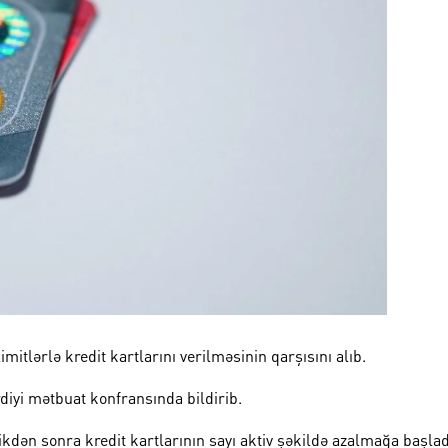
tlərlə kredit kartlarını verilməsinin qarşısını alıb.
iyi mətbuat konfransında bildirib.
ikdən sonra kredit kartlarının sayı aktiv şəkildə azalmağa başlad