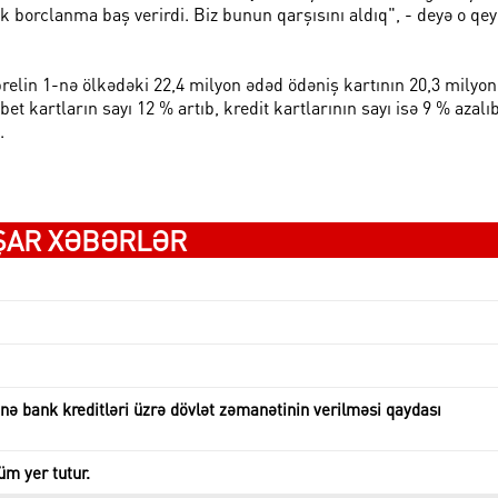
k borclanma baş verirdi. Biz bunun qarşısını aldıq", - deyə o qe
prelin 1-nə ölkədəki 22,4 milyon ədəd ödəniş kartının 20,3 milyo
bet kartların sayı 12 % artıb, kredit kartlarının sayı isə 9 % azalıb
.
ŞAR XƏBƏRLƏR
ə bank kreditləri üzrə dövlət zəmanətinin verilməsi qaydası
üm yer tutur.