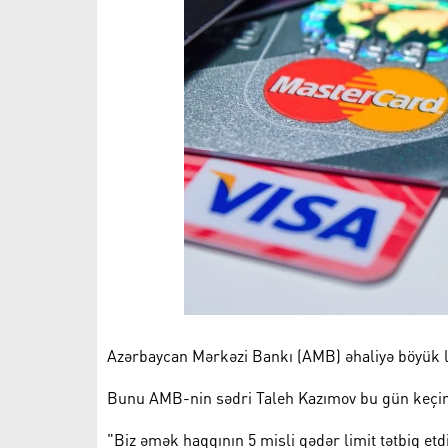
Azərbaycan Mərkəzi Bankı (AMB) əhaliyə böyük limi
Bunu AMB-nin sədri Taleh Kazımov bu gün keçird
"Biz əmək haqqının 5 misli qədər limit tətbiq etd