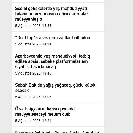
Sosial şəbəkələrdə yaş məhdudiyyəti
tələbinin pozulmasına görə cərimələr
müəyyənləşib
5 Ağustos 2026, 15:56
“Qızıl top”a əsas namizədlər bəlli olub
5 Ağustos 2026, 14:24
Azərbaycanda yaş məhdudiyyəti tətbiq
edilən sosial şəbəkə platformalarının
siyahısı hazırlanacaq
5 Ağustos 2026, 13:46
Sabah Bakıda yağış yağacaq, güclü külək
əsəcək
5 Ağustos 2026, 13:06
Özəl bağçaların hansı qaydada
maliyyələşəcəyi məlum olub
5 Ağustos 2026, 12:21
Naxçıvan Avtomobil Yolları Dövlət Agentliyi