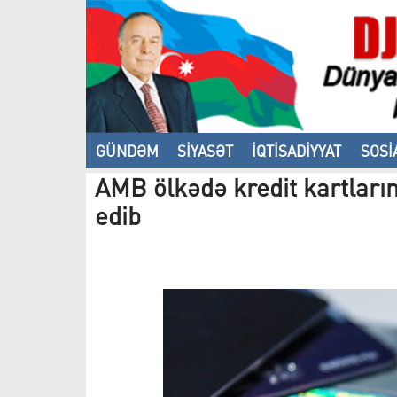
GÜNDƏM
SİYASƏT
İQTİSADİYYAT
SOSİ
AMB ölkədə kredit kartların
VİDEO
edib