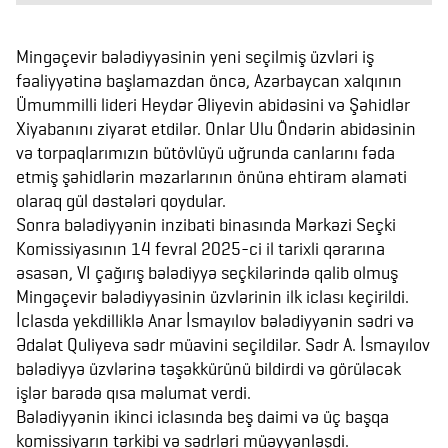
Mingəçevir bələdiyyəsinin yeni seçilmiş üzvləri iş
fəaliyyətinə başlamazdan öncə, Azərbaycan xalqının
Ümummilli lideri Heydər Əliyevin abidəsini və Şəhidlər
Xiyabanını ziyarət etdilər. Onlar Ulu Öndərin abidəsinin
və torpaqlarımızın bütövlüyü uğrunda canlarını fəda
etmiş şəhidlərin məzarlarının önünə ehtiram əlaməti
olaraq gül dəstələri qoydular.
Sonra bələdiyyənin inzibati binasında Mərkəzi Seçki
Komissiyasının 14 fevral 2025-ci il tarixli qərarına
əsasən, VI çağırış bələdiyyə seçkilərində qalib olmuş
Mingəçevir bələdiyyəsinin üzvlərinin ilk iclası keçirildi.
İclasda yekdilliklə Anar İsmayılov bələdiyyənin sədri və
Ədalət Quliyeva sədr müavini seçildilər. Sədr A. İsmayılov
bələdiyyə üzvlərinə təşəkkürünü bildirdi və görüləcək
işlər barədə qısa məlumat verdi.
Bələdiyyənin ikinci iclasında beş daimi və üç başqa
komissiyarın tərkibi və sədrləri müəyyənləşdi.