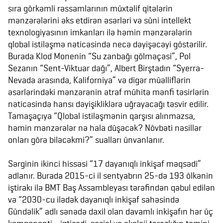
sıra görkəmli rəssamlarının müxtəlif qitələrin
mənzərələrini əks etdirən əsərləri və süni intellekt
texnologiyasının imkanları ilə həmin mənzərələrin
qlobal istiləşmə nəticəsində necə dəyişəcəyi göstərilir.
Burada Klod Monenin “Su zanbağı gölməçəsi”, Pol
Sezanın “Sent-Viktuar dağı”, Albert Birştadın “Syerra-
Nevada arasında, Kaliforniya” və digər müəlliflərin
əsərlərindəki mənzərənin ətraf mühitə mənfi təsirlərin
nəticəsində hansı dəyişikliklərə uğrayacağı təsvir edilir.
Tamaşaçıya “Qlobal istiləşmənin qarşısı alınmazsa,
həmin mənzərələr nə hala düşəcək? Növbəti nəsillər
onları görə biləcəkmi?” sualları ünvanlanır.
Sərginin ikinci hissəsi “17 dayanıqlı inkişaf məqsədi”
adlanır. Burada 2015-ci il sentyabrın 25-də 193 ölkənin
iştirakı ilə BMT Baş Assambleyası tərəfindən qəbul edilən
və “2030-cu ilədək dayanıqlı inkişaf sahəsində
Gündəlik” adlı sənədə daxil olan davamlı inkişafın hər üç