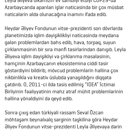
Leyla Əliyeva ölkəmizin ev sahibliyi etdiyi COP29-da
Azərbaycanda aparılan işlər nəticəsində bir çox müsbət
nəticələrin əldə olunacağına inamını ifadə edib.
Heydər Əliyev Fondunun vitse-prezidenti son dövrlərdə
planetimizdə iqlim dəyişiklikliyi nəticəsində meydana
gələn problemlərdən bəhs edib, hava, torpaq, suyun
çirklənməsinin bir sıra mənfi təsirlərindən danışıb. Leyla
Əliyeva iqlim dəyişikliyi və çirklənmə məsələsinin,
həmçinin Azərbaycanın ekosisteminə ciddi təsir
göstərdiyini bildirib, mövcud problemlərin həllinə çox
nikbinliklə və kreativ üslubda yanaşıldığını diqqətə
çatdırıb. O, 2011-ci ildə təsis edilmiş “IDEA” İctimai
Birliyinin fəaliyyətinin məhz ətraf mühit problemlərinin
həllinə yönəldiyini də qeyd edib.
Sonra çıxış edən türkiyəli rəssam Seval Özcan
möhtəşəm beynəlxalq sərginin təşkilinə görə Heydər
Əliyev Fondunun vitse-prezidenti Leyla Əliyevaya dərin