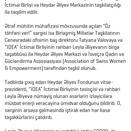
İctimai Birliyi və Heydər Əliyev Mərkəzinin təşkilatçılığı
ilə təqdim edilir.
Ətraf mühitin mühafizəsi mövzusunda açılan “Öz
töhfəni ver!” sərgisi isə Birləşmiş Millətlər Təşkilatının
Cenevrədəki ofisinin baş direktoru Tatyana Valovaya və
“IDEA” İctimai Birliyinin rəhbəri Leyla Əliyevanın birgə
təşəbbüsü ilə Heydər Əliyev Mərkəzi və İsveçrə Qadın və
Gücləndirmə Assosiasiyası (Association of Swiss Women
& Empowerment) tərəfindən təşkil olunub.
Tədbirdə çıxış edən Heydər Əliyev Fondunun vitse-
prezidenti, “IDEA” İctimai Birliyinin təsisçisi və rəhbəri
Leyla Əliyeva nümayiş olunan əsərlərin izləyicilərə
müsbət enerji verəcəyinə ümidvar olduğunu bildirib. O,
sərginin ərsəyə gəlməsində iştirak edən hər kəsə
təşəkkürlərini çatdırıb.