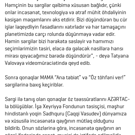
Həmçinin bu sərgilər qəlbimə xüsusən bağlıdır, çünki
onlar incəsənət, texnologiya və ətraf mühit öhdəliyinin
kəsişən məqamlarını əks etdirir. Bizi düşündürən bu cür
işlər laqeydliyin fəsadlarını xatırladır və hər tamaşaçını
planetimizdə carçı rolunda düşünməyə vadar edir.
Həmin sərgilər bizi hərəkətə səsləyir və hamımızı
seçimlərimizin təsiri, eləcə də gələcək nəsillərə hansı
mirası qoyacağımız barədə düşündürür", - deyə Tatyana
Valovaya videomüraciətində qeyd edib.
Sonra qonaqlar MAMA “Ana təbiət” və “Öz töhfəni ver!”
sərgilərinə baxış keçiriblər.
Sərgi ilə tanış olan qonaqlar öz təəssüratlarını AZƏRTAC-
la bölüşüblər. İşa Xeyriyyə Fondunun təsisçisi, məşhur
hindistanlı yoqin Sadhquru (Caqqi Vasudev) dünyamıza
və xüsusilə incəsənətə qayğının mütləq olduğunu
bildirib. Onun sözlərinə görə, incəsənətə qayğının ən