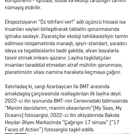
komponenti - iqtisadi, sosial və ekoloji tarazlığın təmini
nümayiş etdirilir.
Ekspozisiyanın “Öz töhfəni ver!” adlı üçüncü hissəsi isə
insanları səyləri birləşdirərək təbiətin qorunmasında
iştiraka səsləyir. Ziyarətçilər ekoloji təhlükəsizliyin təmin
edilməsi istiqamətində maraqlı, qeyri-standart, yaradıcı
ideya və təşəbbüslərini bədii şəkildə, əlvan boyalarla
təsvir etmək imkanı qazanır. Layihə təşkilatçıları
insanları tərəddüd etmədən ətraf mühitin qorunması,
planetimizin xilası naminə hərəkətə keçməyə çağırır.
Xatırladaq ki, sərgi Azərbaycan ilə BMT arasında
əməkdaşlıq çərçivəsində reallaşdırılan ilk layihə deyil.
2022-ci ilin iyununda BMT-nin Cenevrədəki bölməsində
“Mənim dənizlərim, mənim okeanlarım”(My Seas, My
Oceans) fotosərgisi, 2022-ci ilin oktyabrında Bakıda
Heydər Əliyev Mərkəzində “Çağırışın 17 siması” (“17
Faces of Action”) fotosərgisi təşkil edilib.