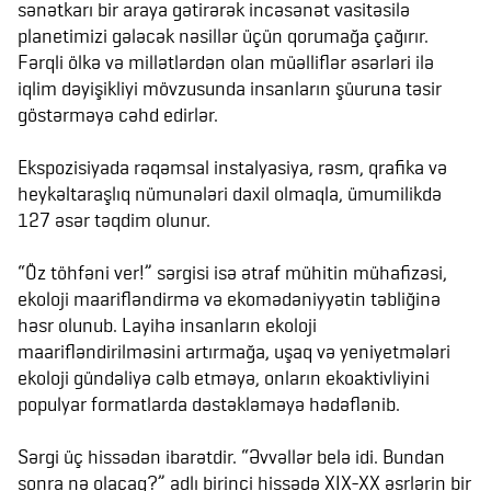
sənətkarı bir araya gətirərək incəsənət vasitəsilə
planetimizi gələcək nəsillər üçün qorumağa çağırır.
Fərqli ölkə və millətlərdən olan müəlliflər əsərləri ilə
iqlim dəyişikliyi mövzusunda insanların şüuruna təsir
göstərməyə cəhd edirlər.
Ekspozisiyada rəqəmsal instalyasiya, rəsm, qrafika və
heykəltaraşlıq nümunələri daxil olmaqla, ümumilikdə
127 əsər təqdim olunur.
“Öz töhfəni ver!” sərgisi isə ətraf mühitin mühafizəsi,
ekoloji maarifləndirmə və ekomədəniyyətin təbliğinə
həsr olunub. Layihə insanların ekoloji
maarifləndirilməsini artırmağa, uşaq və yeniyetmələri
ekoloji gündəliyə cəlb etməyə, onların ekoaktivliyini
populyar formatlarda dəstəkləməyə hədəflənib.
Sərgi üç hissədən ibarətdir. “Əvvəllər belə idi. Bundan
sonra nə olacaq?” adlı birinci hissədə XIX-XX əsrlərin bir