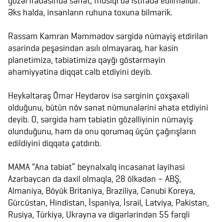
gözəl ifadəsində sənət, musiqi də istifadə edilməlidir.
Əks halda, insanların ruhuna toxuna bilmərik.
Rəssam Kamran Məmmədov sərgidə nümayiş etdirilən
əsərində peşəsindən asılı olmayaraq, hər kəsin
planetimizə, təbiətimizə qayğı göstərməyin
əhəmiyyətinə diqqət cəlb etdiyini deyib.
Heykəltaraş Ömər Heydərov isə sərginin çoxşaxəli
olduğunu, bütün növ sənət nümunələrini əhatə etdiyini
deyib. O, sərgidə həm təbiətin gözəlliyinin nümayiş
olunduğunu, həm də onu qorumaq üçün çağırışların
edildiyini diqqətə çatdırıb.
MAMA “Ana təbiət” beynəlxalq incəsənət layihəsi
Azərbaycan da daxil olmaqla, 28 ölkədən – ABŞ,
Almaniya, Böyük Britaniya, Braziliya, Cənubi Koreya,
Gürcüstan, Hindistan, İspaniya, İsrail, Latviya, Pakistan,
Rusiya, Türkiyə, Ukrayna və digərlərindən 55 fərqli