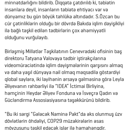
minnətdarlığını bildirib. Diqqətə çatdırılıb ki, təbiətin
insanlara deyil, insanların təbiətə ehtiyacı var və
dünyamız bu gün böyük təhlükə altındadır. S.Özcan bu
cür çətinliklərin olduğu bir dövrdə Bakıda iqlim dəyişikliyi
ilə bağlı təşkil edilən tədbirlərin çox əhəmiyyətli
olduğunu vurğulayıb.
Birləşmiş Millətlər Təşkilatının Cenevrədəki ofisinin baş
direktoru Tatyana Valovaya tədbir iştirakçılarına
videomüraciətində iqlim dəyişmələrinin qarşısını almaq
və daha yaşıl dünyaya nail olmaq məqsədilə göstərdiyi
qlobal səylərə, iki layihənin ərsəyə gəlməsinə görə Leyla
Əliyevanın rəhbərliyi ilə “IDEA” İctimai Birliyinə,
həmçinin Heydər Əliyev Fonduna və İsveçrə Qadın və
Gücləndirmə Assosiasiyasına təşəkkürünü bildirib.
"Bu iki sərgi "Gələcək Naminə Pakt"da əks olunmuş üzv
dövlətlərin öhdəliyi, COP29 müzakirələrin əsas
mövzusunu təşkil edəcək işlər ilə həmahəngdir.