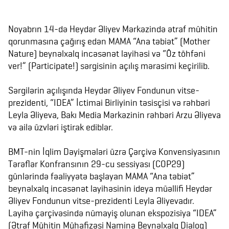
Noyabrın 14-də Heydər Əliyev Mərkəzində ətraf mühitin
qorunmasına çağırış edən MAMA “Ana təbiət” (Mother
Nature) beynəlxalq incəsənət layihəsi və “Öz töhfəni
ver!” (Participate!) sərgisinin açılış mərasimi keçirilib.
Sərgilərin açılışında Heydər Əliyev Fondunun vitse-
prezidenti, “IDEA” İctimai Birliyinin təsisçisi və rəhbəri
Leyla Əliyeva, Bakı Media Mərkəzinin rəhbəri Arzu Əliyeva
və ailə üzvləri iştirak ediblər.
BMT-nin İqlim Dəyişmələri üzrə Çərçivə Konvensiyasının
Tərəflər Konfransının 29-cu sessiyası (COP29)
günlərində fəaliyyətə başlayan MAMA “Ana təbiət”
beynəlxalq incəsənət layihəsinin ideya müəllifi Heydər
Əliyev Fondunun vitse-prezidenti Leyla Əliyevadır.
Layihə çərçivəsində nümayiş olunan ekspozisiya “IDEA”
(Ətraf Mühitin Mühafizəsi Naminə Beynəlxalq Dialoq)