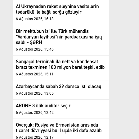
Aİ Ukraynadan raket əleyhinə vasitələrin
tədarükü ilə bağlı sorğu gözləyir
6 Ağustos 2026, 16:13
Bir məktubun izi ilə: Türk mühəndis
"Vardanyan layihəsi"nin pərdəarxasına işıq
saldı - ŞƏRH
6 Ağustos 2026, 15:46
Səngəçal terminalı ilə neft və kondensat
ixracı təxminən 100 milyon barel təşkil edib
6 Ağustos 2026, 15:11
Azərbaycanda sabah 39 dərəcə isti olacaq
6 Ağustos 2026, 13:05
ARDNF 3 illik auditor seçir
6 Ağustos 2026, 12:42
Overçuk: Rusiya və Ermənistan arasında
ticarət dövriyyəsi bu il üçdə iki dəfə azalıb
6 Ağustos 2026, 12:17