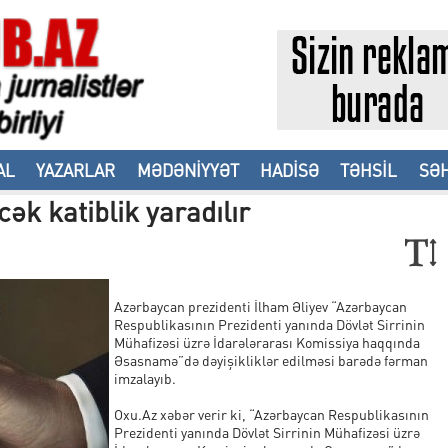
AL
YAZARLAR
MƏDƏNİYYƏT
HADİSƏ
TƏHSİL
SƏH
ək katiblik yaradılır
Azərbaycan prezidenti İlham Əliyev “Azərbaycan
Respublikasının Prezidenti yanında Dövlət Sirrinin
Mühafizəsi üzrə İdarələrarası Komissiya haqqında
Əsasnamə”də dəyişikliklər edilməsi barədə fərman
imzalayıb.
Oxu.Az xəbər verir ki, “Azərbaycan Respublikasının
Prezidenti yanında Dövlət Sirrinin Mühafizəsi üzrə