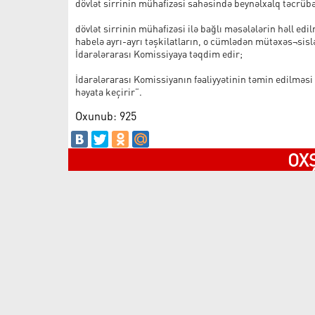
dövlət sirrinin mühafizəsi sahəsində beynəlxalq təcrübə
dövlət sirrinin mühafizəsi ilə bağlı məsələlərin həll ed
habelə ayrı-ayrı təşkilatların, o cümlədən mütəxəs¬sislə
İdarələrarası Komissiyaya təqdim edir;
İdarələrarası Komissiyanın fəaliyyətinin təmin edilməsi 
həyata keçirir”.
Oxunub: 925
OX