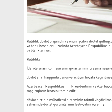
Katiblik dövlət orqanıdır və onun işçiləri dövlət qulluqç
və bank hesabları, üzərində Azərbaycan Respublikasının
və blankları var.
Katiblik:
İdarələrarası Komissiyanın qərarlarının icrasına nəzarə
dövlət sirri haqqında qanunvericiliyin həyata keçirilməs
Azərbaycan Respublikasının Prezidentinin və Azərbaycan
tapşırıqların icrasını təmin edir;
dövlət sirrinin mühafizəsi sisteminin təkmil¬ləşdirilməs
sahəsində dövlət qurumlarının fəaliyyətini öyrənir;