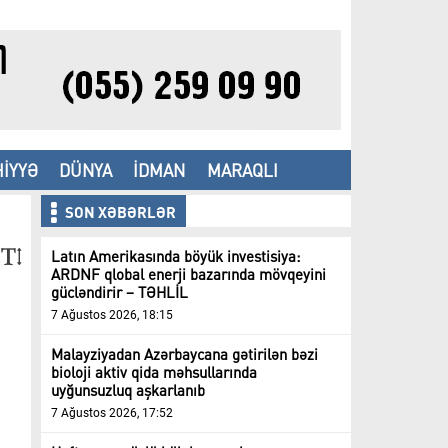
İYYƏ
DÜNYA
İDMAN
MARAQLI
SON XƏBƏRLƏR
Latın Amerikasında böyük investisiya:
ARDNF qlobal enerji bazarında mövqeyini
gücləndirir – TƏHLİL
7 Ağustos 2026, 18:15
Malayziyadan Azərbaycana gətirilən bəzi
bioloji aktiv qida məhsullarında
uyğunsuzluq aşkarlanıb
7 Ağustos 2026, 17:52