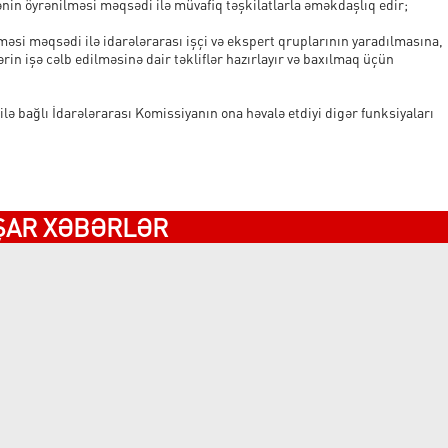
nin öyrənilməsi məqsədi ilə müvafiq təşkilatlarla əməkdaşlıq edir;
ilməsi məqsədi ilə idarələrarası işçi və ekspert qruplarının yaradılmasına,
rin işə cəlb edilməsinə dair təkliflər hazırlayır və baxılmaq üçün
ilə bağlı İdarələrarası Komissiyanın ona həvalə etdiyi digər funksiyaları
ŞAR XƏBƏRLƏR