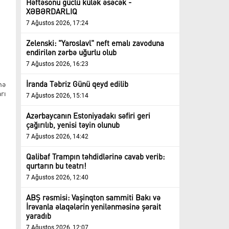
Həftəsonu güclü külək əsəcək -
XƏBƏRDARLIQ
7 Ağustos 2026, 17:24
Zelenski: "Yaroslavl" neft emalı zavoduna
endirilən zərbə uğurlu olub
7 Ağustos 2026, 16:23
İranda Təbriz Günü qeyd edilib
nə
rı
7 Ağustos 2026, 15:14
Azərbaycanın Estoniyadakı səfiri geri
çağırılıb, yenisi təyin olunub
7 Ağustos 2026, 14:42
Qalibaf Trampın təhdidlərinə cavab verib:
qurtarın bu teatrı!
7 Ağustos 2026, 12:40
ABŞ rəsmisi: Vaşinqton sammiti Bakı və
İrəvanla əlaqələrin yenilənməsinə şərait
yaradıb
7 Ağustos 2026, 12:07