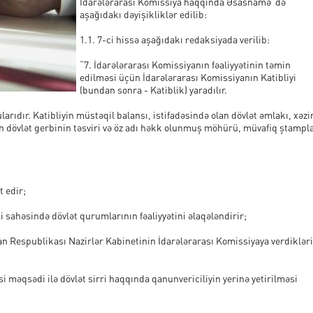
İdarələrarası Komissiya haqqında Əsasnamə”də
aşağıdakı dəyişikliklər edilib:
1.1. 7-ci hissə aşağıdakı redaksiyada verilib:
“7. İdarələrarası Komissiyanın fəaliyyətinin təmin
edilməsi üçün İdarələrarası Komissiyanın Katibliyi
(bundan sonra - Katiblik) yaradılır.
ularıdır. Katibliyin müstəqil balansı, istifadəsində olan dövlət əmlakı, xəzi
 dövlət gerbinin təsviri və öz adı həkk olunmuş möhürü, müvafiq ştampla
t edir;
i sahəsində dövlət qurumlarının fəaliyyətini əlaqələndirir;
 Respublikası Nazirlər Kabinetinin İdarələrarası Komissiyaya verdikləri
i məqsədi ilə dövlət sirri haqqında qanunvericiliyin yerinə yetirilməsi