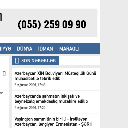
İYYƏ
DÜNYA
İDMAN
MARAQLI
SON XƏBƏRLƏR
Azərbaycan XİN Boliviyanı Müstəqillik Günü
münasibətilə təbrik edib
6 Ağustos 2026, 17:48
r.
Azərbaycanda şahmatın inkişafı və
beynəlxalq əməkdaşlıq müzakirə edilib
6 Ağustos 2026, 17:22
Vaşinqton sammitinin bir ili - İrəliləyən
Azərbaycan, ləngiyən Ermənistan - ŞƏRH