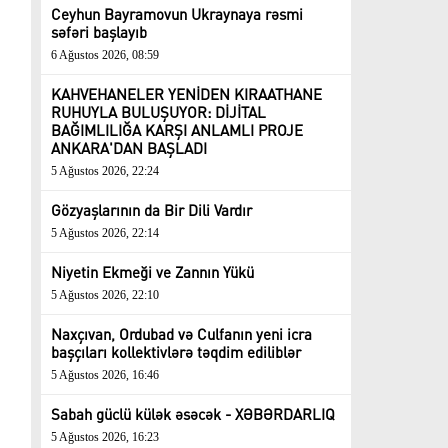
Ceyhun Bayramovun Ukraynaya rəsmi
səfəri başlayıb
6 Ağustos 2026, 08:59
KAHVEHANELER YENİDEN KIRAATHANE
RUHUYLA BULUŞUYOR: DİJİTAL
BAĞIMLILIĞA KARŞI ANLAMLI PROJE
ANKARA'DAN BAŞLADI
5 Ağustos 2026, 22:24
Gözyaşlarının da Bir Dili Vardır
5 Ağustos 2026, 22:14
Niyetin Ekmeği ve Zannın Yükü
5 Ağustos 2026, 22:10
Naxçıvan, Ordubad və Culfanın yeni icra
başçıları kollektivlərə təqdim ediliblər
5 Ağustos 2026, 16:46
Sabah güclü külək əsəcək - XƏBƏRDARLIQ
5 Ağustos 2026, 16:23