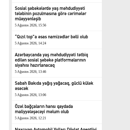
Sosial şəbəkələrdə yaş məhdudiyyəti
tələbinin pozulmasına görə cərimələr
müəyyənləşib
5 Ağustos 2026, 15:56
“Qızıl top”a əsas namizədlər bəlli olub
5 Ağustos 2026, 14:24
Azərbaycanda yaş məhdudiyyəti tətbiq
edilən sosial şəbəkə platformalarının
siyahısı hazırlanacaq
5 Ağustos 2026, 13:46
Sabah Bakıda yağış yağacaq, güclü külək
əsəcək
5 Ağustos 2026, 13:06
Özəl bağçaların hansı qaydada
maliyyələşəcəyi məlum olub
5 Ağustos 2026, 12:21
Naxçıvan Avtomobil Yolları Dövlət Agentliyi