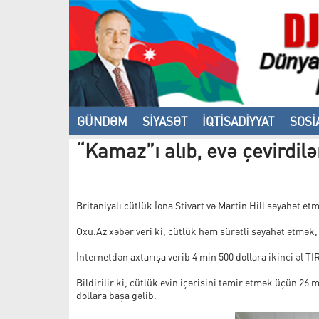
GÜNDƏM
SİYASƏT
İQTİSADİYYAT
SOSİ
“Kamaz”ı alıb, evə çevirdil
VİDEO
Britaniyalı cütlük İona Stivart və Martin Hill səyahət etm
Oxu.Az xəbər veri ki, cütlük həm sürətli səyahət etmək,
İnternetdən axtarışa verib 4 min 500 dollara ikinci əl TI
Bildirilir ki, cütlük evin içərisini təmir etmək üçün 26
dollara başa gəlib.