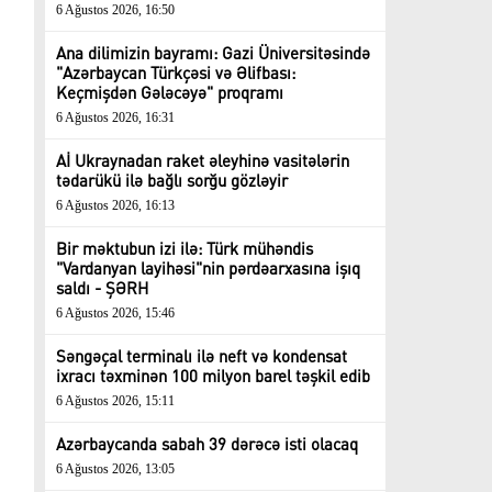
6 Ağustos 2026, 16:50
Ana dilimizin bayramı: Gazi Üniversitəsində
"Azərbaycan Türkçəsi və Əlifbası:
Keçmişdən Gələcəyə" proqramı
6 Ağustos 2026, 16:31
Aİ Ukraynadan raket əleyhinə vasitələrin
tədarükü ilə bağlı sorğu gözləyir
6 Ağustos 2026, 16:13
Bir məktubun izi ilə: Türk mühəndis
"Vardanyan layihəsi"nin pərdəarxasına işıq
saldı - ŞƏRH
6 Ağustos 2026, 15:46
Səngəçal terminalı ilə neft və kondensat
ixracı təxminən 100 milyon barel təşkil edib
6 Ağustos 2026, 15:11
Azərbaycanda sabah 39 dərəcə isti olacaq
6 Ağustos 2026, 13:05