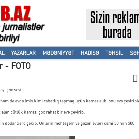
AL
YAZARLAR
MƏDƏNİYYƏT
HADİSƏ
TƏHSİL
SƏH
ər - FOTO
əyi çox sevir.
 həm də evdə imiş kimi rahatlıq tapmaq üçün kamaz alıb, onu evə çeviriblə
R alan cütlük kamazı çox rahat bir evə çevirib.
 min dollar xərc çəkib. Onların möhtəşəm və gəzən evləri cəmi 30 min 500