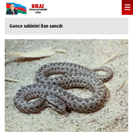
Gəncə sakinini ilan sancıb