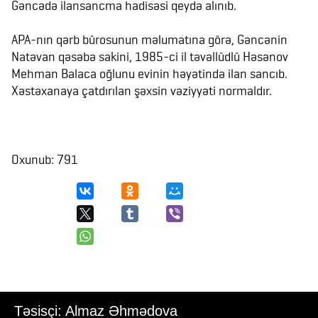
Gəncədə ilansancma hadisəsi qeydə alınıb.
APA-nın qərb bürosunun məlumatına görə, Gəncənin
Natəvan qəsəbə sakini, 1985-ci il təvəllüdlü Həsənov
Mehman Balaca oğlunu evinin həyətində ilan sancıb.
Xəstəxanaya çatdırılan şəxsin vəziyyəti normaldır.
Oxunub: 791
Təsisçi: Almaz Əhmədova