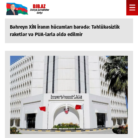
Bəhreyn XİN İranın hücumları barədə: Təhlükəsizlik
raketlər və PUA-larla əldə edilmir