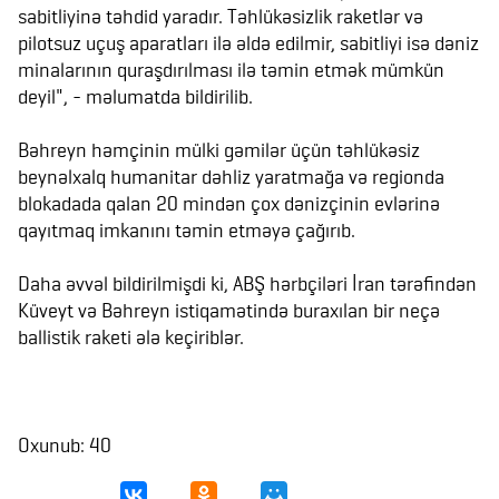
sabitliyinə təhdid yaradır. Təhlükəsizlik raketlər və
pilotsuz uçuş aparatları ilə əldə edilmir, sabitliyi isə dəniz
minalarının quraşdırılması ilə təmin etmək mümkün
deyil", - məlumatda bildirilib.
Bəhreyn həmçinin mülki gəmilər üçün təhlükəsiz
beynəlxalq humanitar dəhliz yaratmağa və regionda
blokadada qalan 20 mindən çox dənizçinin evlərinə
qayıtmaq imkanını təmin etməyə çağırıb.
Daha əvvəl bildirilmişdi ki, ABŞ hərbçiləri İran tərəfindən
Küveyt və Bəhreyn istiqamətində buraxılan bir neçə
ballistik raketi ələ keçiriblər.
Oxunub: 40