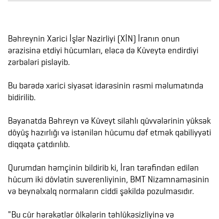
Bəhreynin Xarici İşlər Nazirliyi (XİN) İranın onun
ərazisinə etdiyi hücumları, eləcə də Küveytə endirdiyi
zərbələri pisləyib.
Bu barədə xarici siyasət idarəsinin rəsmi məlumatında
bidirilib.
Bəyanatda Bəhreyn və Küveyt silahlı qüvvələrinin yüksək
döyüş hazırlığı və istənilən hücumu dəf etmək qabiliyyəti
diqqətə çatdırılıb.
Qurumdan həmçinin bildirib ki, İran tərəfindən edilən
hücum iki dövlətin suverenliyinin, BMT Nizamnaməsinin
və beynəlxalq normaların ciddi şəkildə pozulmasıdır.
"Bu cür hərəkətlər ölkələrin təhlükəsizliyinə və