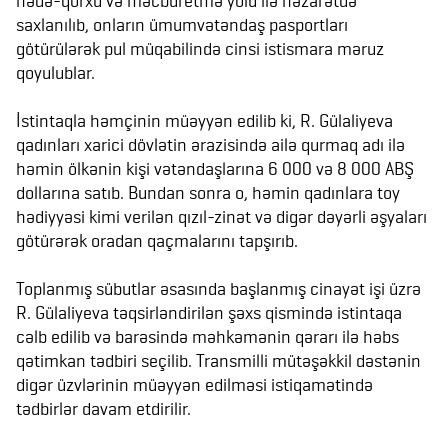
hədə-qorxu və məcburetmə yolu ilə nəzarətdə
saxlanılıb, onların ümumvətəndaş pasportları
götürülərək pul müqabilində cinsi istismara məruz
qoyulublar.
İstintaqla həmçinin müəyyən edilib ki, R. Gülaliyeva
qadınları xarici dövlətin ərazisində ailə qurmaq adı ilə
həmin ölkənin kişi vətəndaşlarına 6 000 və 8 000 ABŞ
dollarına satıb. Bundan sonra o, həmin qadınlara toy
hədiyyəsi kimi verilən qızıl-zinət və digər dəyərli əşyaları
götürərək oradan qaçmalarını tapşırıb.
Toplanmış sübutlar əsasında başlanmış cinayət işi üzrə
R. Gülaliyeva təqsirləndirilən şəxs qismində istintaqa
cəlb edilib və barəsində məhkəmənin qərarı ilə həbs
qətimkan tədbiri seçilib. Transmilli mütəşəkkil dəstənin
digər üzvlərinin müəyyən edilməsi istiqamətində
tədbirlər davam etdirilir.