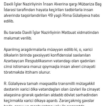
Daxili İşlər Nazirliyinin İnsan Alverinə qarşı Mübarizə Baş
İdarəsi tərəfindən həyata keçirilən tədbirlərlə insan
alverində təqsirləndirilən 49 yaşlı Rima Gülaliyeva həbs
edilib.
Bu barədə Daxili İşlər Nazirliyinin Mətbuat xidmətindən
məlumat verilib.
Aparılmış araşdırmalarla müəyyən edilib ki, o, xarici
ölkələrin birində şəxsiyyəti konfidensial saxlanılan
Azərbaycan Respublikasının vətəndaşı olan qadınları
cinsi istismara məruz qoymaqla insan alveri cinayəti
törətməkdə ittiham olunur.
R. Gülaliyeva tamah məqsədilə transmilli mütəşəkkil
dəstənin xarici ölkə vətəndaşları olan üzvləri ilə cinayət
əlaqəsinə girərək qadınları aldadıb dövlət sərhədindən
keçirməklə xarici ölkəyə aparıb. Zərərçəkmiş şəxslər