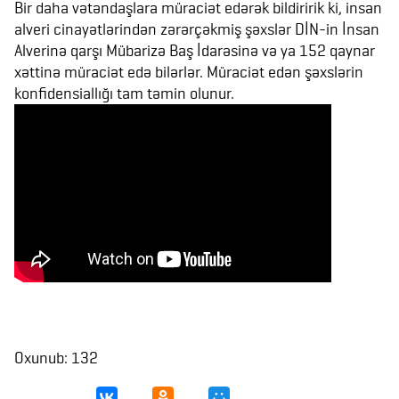
Bir daha vətəndaşlara müraciət edərək bildiririk ki, insan
alveri cinayətlərindən zərərçəkmiş şəxslər DİN-in İnsan
Alverinə qarşı Mübarizə Baş İdarəsinə və ya 152 qaynar
xəttinə müraciət edə bilərlər. Müraciət edən şəxslərin
konfidensiallığı tam təmin olunur.
Oxunub: 132