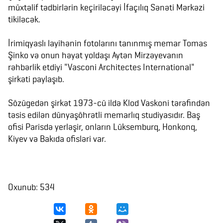
müxtəlif tədbirlərin keçiriləcəyi İfaçılıq Sənəti Mərkəzi
tikiləcək.
İrimiqyaslı layihənin fotolarını tanınmış memar Tomas
Şinko və onun həyat yoldaşı Aytən Mirzəyevanın
rəhbərlik etdiyi "Vasconi Architectes International"
şirkəti paylaşıb.
Sözügedən şirkət 1973-cü ildə Klod Vaskoni tərəfindən
təsis edilən dünyaşöhrətli memarlıq studiyasıdır. Baş
ofisi Parisdə yerləşir, onların Lüksemburq, Honkonq,
Kiyev və Bakıda ofisləri var.
Oxunub: 534