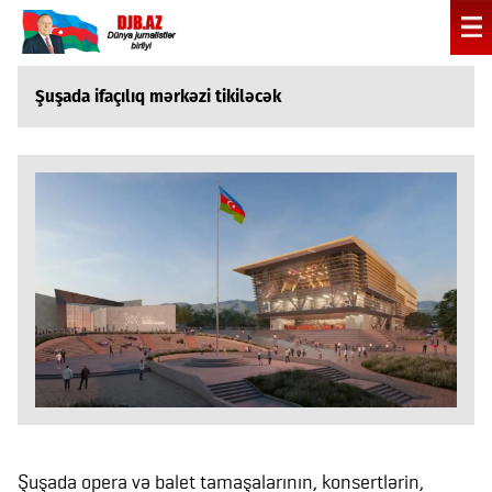
Şuşada ifaçılıq mərkəzi tikiləcək
Şuşada opera və balet tamaşalarının, konsertlərin,