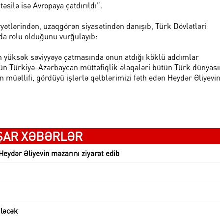
əsilə isə Avropaya çatdırıldı”.
yətlərindən, uzaqgörən siyasətindən danışıb, Türk Dövlətləri
da rolu olduğunu vurğulayıb:
 yüksək səviyyəyə çatmasında onun atdığı köklü addımlar
n Türkiyə-Azərbaycan müttəfiqlik əlaqələri bütün Türk dünyas
 müəllifi, gördüyü işlərlə qəlblərimizi fəth edən Heydər Əliyevi
ŞAR XƏBƏRLƏR
eydər Əliyevin məzarını ziyarət edib
iləcək