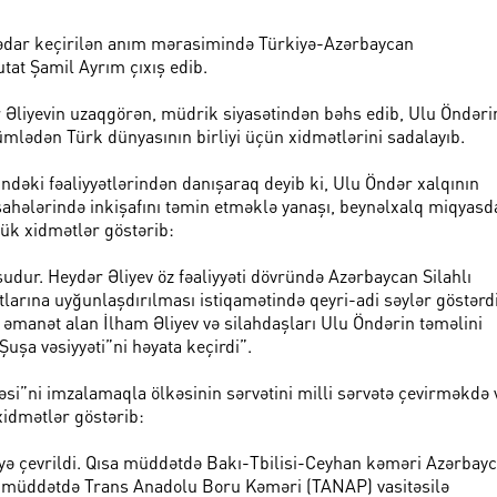
aqədar keçirilən anım mərasimində Türkiyə-Azərbaycan
at Şamil Ayrım çıxış edib.
 Əliyevin uzaqgörən, müdrik siyasətindən bəhs edib, Ulu Öndəri
 cümlədən Türk dünyasının birliyi üçün xidmətlərini sadalayıb.
ündəki fəaliyyətlərindən danışaraq deyib ki, Ulu Öndər xalqının
ət sahələrində inkişafını təmin etməklə yanaşı, beynəlxalq miqyasd
ük xidmətlər göstərib:
dur. Heydər Əliyev öz fəaliyyəti dövründə Azərbaycan Silahlı
larına uyğunlaşdırılması istiqamətində qeyri-adi səylər göstərdi
 əmanət alan İlham Əliyev və silahdaşları Ulu Öndərin təməlini
Şuşa vəsiyyəti”ni həyata keçirdi”.
ləsi”ni imzalamaqla ölkəsinin sərvətini milli sərvətə çevirməkdə 
xidmətlər göstərib:
əyə çevrildi. Qısa müddətdə Bakı-Tbilisi-Ceyhan kəməri Azərbay
qısa müddətdə Trans Anadolu Boru Kəməri (TANAP) vasitəsilə