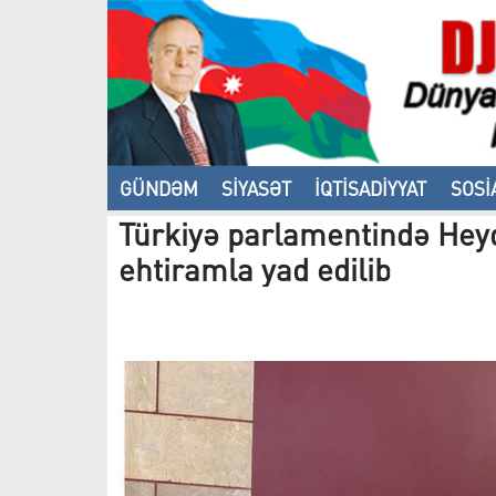
GÜNDƏM
SİYASƏT
İQTİSADİYYAT
SOSİ
Türkiyə parlamentində Heydə
VİDEO
ehtiramla yad edilib