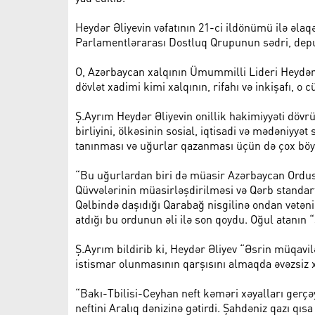
Heydər Əliyevin vəfatının 21-ci ildönümü ilə əl
Parlamentlərarası Dostluq Qrupunun sədri, deput
O, Azərbaycan xalqının Ümummilli Lideri Heydər
dövlət xadimi kimi xalqının, rifahı və inkişafı, o
Ş.Ayrım Heydər Əliyevin onillik hakimiyyəti dövr
birliyini, ölkəsinin sosial, iqtisadi və mədəniyy
tanınması və uğurlar qazanması üçün də çox böy
“Bu uğurlardan biri də müasir Azərbaycan Ordusu
Qüvvələrinin müasirləşdirilməsi və Qərb standart
Qəlbində daşıdığı Qarabağ nisgilinə ondan vətəni
atdığı bu ordunun əli ilə son qoydu. Oğul atanın “
Ş.Ayrım bildirib ki, Heydər Əliyev “Əsrin müqavi
istismar olunmasının qarşısını almaqda əvəzsiz 
“Bakı-Tbilisi-Ceyhan neft kəməri xəyalları gerç
neftini Aralıq dənizinə gətirdi. Şahdəniz qazı 