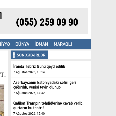
İYYƏ
DÜNYA
İDMAN
MARAQLI
SON XƏBƏRLƏR
İranda Təbriz Günü qeyd edilib
7 Ağustos 2026, 15:14
Azərbaycanın Estoniyadakı səfiri geri
çağırılıb, yenisi təyin olunub
7 Ağustos 2026, 14:42
Qalibaf Trampın təhdidlərinə cavab verib:
qurtarın bu teatrı!
7 Ağustos 2026, 12:40