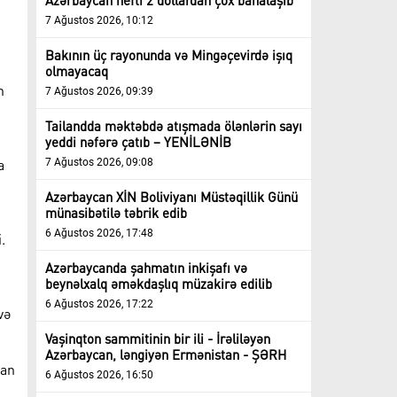
Azərbaycan nefti 2 dollardan çox bahalaşıb
7 Ağustos 2026, 10:12
Bakının üç rayonunda və Mingəçevirdə işıq
olmayacaq
n
7 Ağustos 2026, 09:39
Tailandda məktəbdə atışmada ölənlərin sayı
yeddi nəfərə çatıb – YENİLƏNİB
a
7 Ağustos 2026, 09:08
Azərbaycan XİN Boliviyanı Müstəqillik Günü
münasibətilə təbrik edib
6 Ağustos 2026, 17:48
.
Azərbaycanda şahmatın inkişafı və
beynəlxalq əməkdaşlıq müzakirə edilib
6 Ağustos 2026, 17:22
və
Vaşinqton sammitinin bir ili - İrəliləyən
Azərbaycan, ləngiyən Ermənistan - ŞƏRH
can
6 Ağustos 2026, 16:50