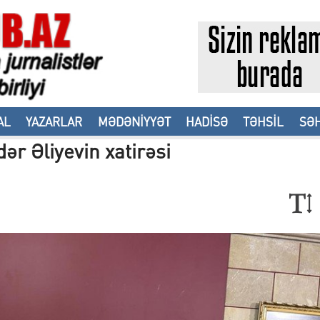
AL
YAZARLAR
MƏDƏNİYYƏT
HADİSƏ
TƏHSİL
SƏH
r Əliyevin xatirəsi