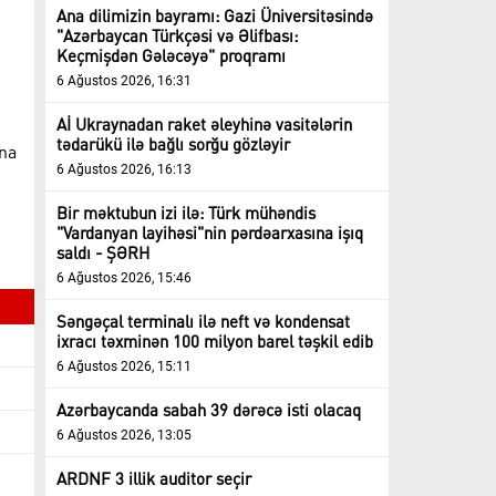
Ana dilimizin bayramı: Gazi Üniversitəsində
"Azərbaycan Türkçəsi və Əlifbası:
Keçmişdən Gələcəyə" proqramı
6 Ağustos 2026, 16:31
Aİ Ukraynadan raket əleyhinə vasitələrin
tədarükü ilə bağlı sorğu gözləyir
ına
6 Ağustos 2026, 16:13
n
Bir məktubun izi ilə: Türk mühəndis
"Vardanyan layihəsi"nin pərdəarxasına işıq
saldı - ŞƏRH
6 Ağustos 2026, 15:46
Səngəçal terminalı ilə neft və kondensat
ixracı təxminən 100 milyon barel təşkil edib
6 Ağustos 2026, 15:11
Azərbaycanda sabah 39 dərəcə isti olacaq
6 Ağustos 2026, 13:05
ARDNF 3 illik auditor seçir