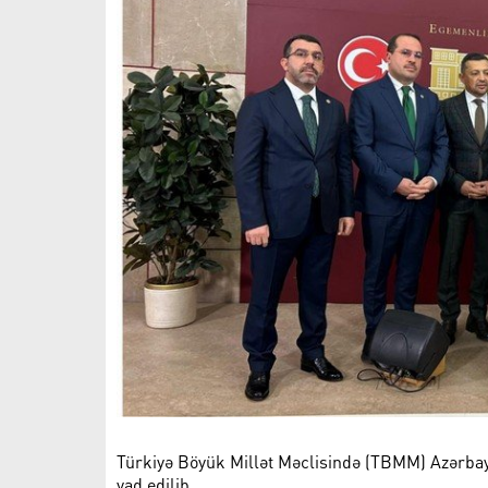
Türkiyə Böyük Millət Məclisində (TBMM) Azərbayc
yad edilib.