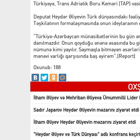
Türkiyəyə, Trans Adriatik Boru Kəməri (TAP) vasit
Deputat Heydər Əliyevin Türk dünyasındakı fəaliy
Təşkilatının formalaşmasında onun ideylaraının 
“Türkiyə-Azərbaycan münasibətlərinin bu gün ən
danılmazdır. Onun qoyduğu ənənə əsasında bu gü
nümunə kimi yayılır. Saymaqla bitməyən əsərlərin
mənəvi varlığı qarşısında baş əyirəm”.(Report)
Oxunub: 188
OX
İlham Əliyev və Mehriban Əliyeva Ümummilli Lider H
Sadır Japarov Heydər Əliyevin məzarını ziyarət etdi
İlham Əliyev Heydər Əliyevin məzarını ziyarət etdi
"Heydər Əliyev və Türk Dünyası" adlı konfrans keçir