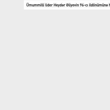
Ümummilli lider Heydər Əliyevin 96-cı ildönümünə h