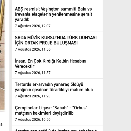
ABŞ rəsmisi: Vaşinqton sammiti Bakı və
İrəvanla əlaqələrin yenilənməsinə şərait
yaradıb
7 Ağustos 2026, 12:07
SƏDA MÜZİK KURSU'NDA TÜRK DÜNYASI
İÇİN ORTAK PROJE BULUŞMASI
7 Ağustos 2026, 11:55
İnsan, En Çok Kırdığı Kalbin Hesabını
Verecektir
7 Ağustos 2026, 11:37
Tərtərdə ər-arvadın yanaraq öldüyü
yanğının qəsdnən törədildiyi məlum olub
7 Ağustos 2026, 11:23
Çempionlar Liqası: "Sabah" - "Orhus"
matçının hakimləri dəyişdirilib
7 Ağustos 2026, 10:50
la