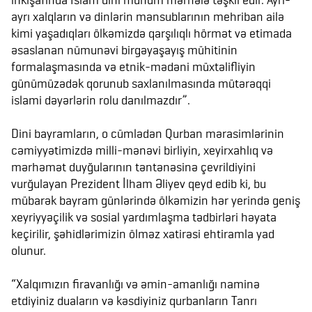
ayrı xalqların və dinlərin mənsublarının mehriban ailə
kimi yaşadıqları ölkəmizdə qarşılıqlı hörmət və etimada
əsaslanan nümunəvi birgəyaşayış mühitinin
formalaşmasında və etnik-mədəni müxtəlifliyin
günümüzədək qorunub saxlanılmasında mütərəqqi
islami dəyərlərin rolu danılmazdır”.
Dini bayramların, o cümlədən Qurban mərasimlərinin
cəmiyyətimizdə milli-mənəvi birliyin, xeyirxahlıq və
mərhəmət duyğularının təntənəsinə çevrildiyini
vurğulayan Prezident İlham Əliyev qeyd edib ki, bu
mübarək bayram günlərində ölkəmizin hər yerində geniş
xeyriyyəçilik və sosial yardımlaşma tədbirləri həyata
keçirilir, şəhidlərimizin ölməz xatirəsi ehtiramla yad
olunur.
“Xalqımızın firavanlığı və əmin-amanlığı naminə
etdiyiniz duaların və kəsdiyiniz qurbanların Tanrı