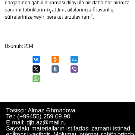
dərgahında qəbul olunması diləyi ilə bir daha hər birinizə
səmimi təbriklərimi çatdırır, ailələrinizə firavanlıq,
süfrələrinizə xeyir-bərəkət arzulayıram”.
Oxunub: 234
Təsisçi: Almaz Əhmədova
Tel: (+99455) 259 09 90
E-mail: djb.az@mail.ru
Saytdakı materialların istifadəsi zamanı istinad
edilməsi vacibdir. Məlumat internet səhifələrində