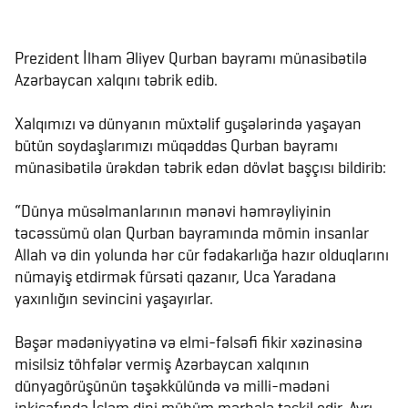
Prezident İlham Əliyev Qurban bayramı münasibətilə
Azərbaycan xalqını təbrik edib.
Xalqımızı və dünyanın müxtəlif guşələrində yaşayan
bütün soydaşlarımızı müqəddəs Qurban bayramı
münasibətilə ürəkdən təbrik edən dövlət başçısı bildirib:
“Dünya müsəlmanlarının mənəvi həmrəyliyinin
təcəssümü olan Qurban bayramında mömin insanlar
Allah və din yolunda hər cür fədakarlığa hazır olduqlarını
nümayiş etdirmək fürsəti qazanır, Uca Yaradana
yaxınlığın sevincini yaşayırlar.
Bəşər mədəniyyətinə və elmi-fəlsəfi fikir xəzinəsinə
misilsiz töhfələr vermiş Azərbaycan xalqının
dünyagörüşünün təşəkkülündə və milli-mədəni
inkişafında İslam dini mühüm mərhələ təşkil edir. Ayrı-