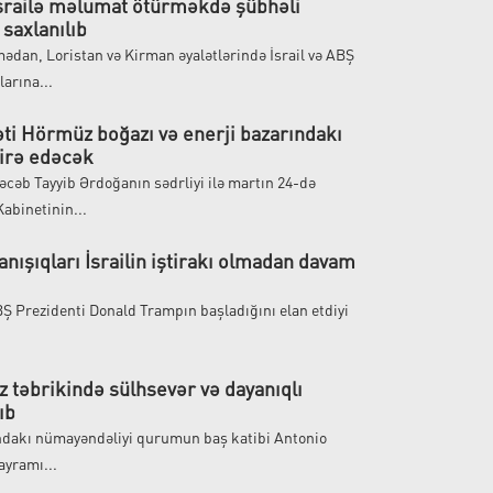
İsrailə məlumat ötürməkdə şübhəli
 saxlanılıb
ədan, Loristan və Kirman əyalətlərində İsrail və ABŞ
arına...
ti Hörmüz boğazı və enerji bazarındakı
kirə edəcək
əcəb Tayyib Ərdoğanın sədrliyi ilə martın 24-də
abinetinin...
anışıqları İsrailin iştirakı olmadan davam
ABŞ Prezidenti Donald Trampın başladığını elan etdiyi
 təbrikində sülhsevər və dayanıqlı
ıb
dakı nümayəndəliyi qurumun baş katibi Antonio
ayramı...