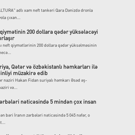
LTURA" adlı xam neft tankeri Qara Dənizdə dronla
ola çıxan...
 qiymətinin 200 dollara qədər yüksələcəyi
ırlaşır
 neft qiymətlərinin 200 dollara qədər yüksəlməsinin
necə...
iya, Qətər və özbəkistanlı həmkarları ilə
inliyi müzakirə edib
lər naziri Hakan Fidan suriyalı həmkarı Əsəd əş-
aziri və...
 zərbələri nəticəsində 5 mindən çox insan
dən bəri İranın zərbələri nəticəsində 5 045 nəfər, o
...