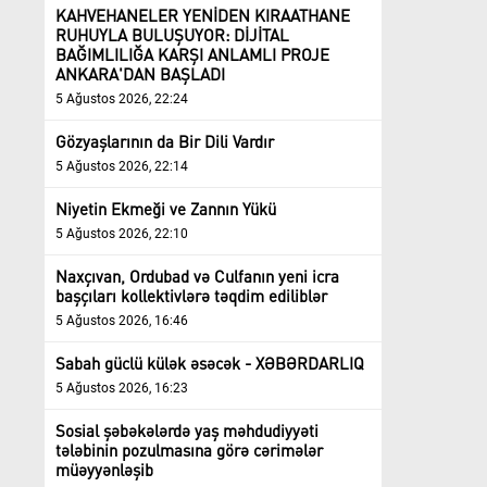
KAHVEHANELER YENİDEN KIRAATHANE
RUHUYLA BULUŞUYOR: DİJİTAL
BAĞIMLILIĞA KARŞI ANLAMLI PROJE
ANKARA'DAN BAŞLADI
5 Ağustos 2026, 22:24
Gözyaşlarının da Bir Dili Vardır
5 Ağustos 2026, 22:14
Niyetin Ekmeği ve Zannın Yükü
5 Ağustos 2026, 22:10
Naxçıvan, Ordubad və Culfanın yeni icra
başçıları kollektivlərə təqdim ediliblər
5 Ağustos 2026, 16:46
Sabah güclü külək əsəcək - XƏBƏRDARLIQ
5 Ağustos 2026, 16:23
Sosial şəbəkələrdə yaş məhdudiyyəti
tələbinin pozulmasına görə cərimələr
müəyyənləşib