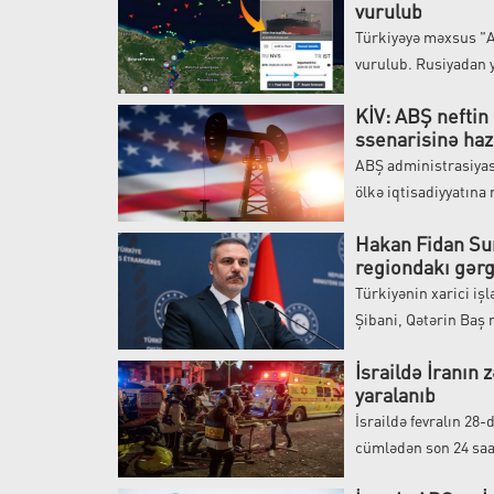
vurulub
Türkiyəyə məxsus "A
vurulub. Rusiyadan y
KİV: ABŞ neftin
ssenarisinə haz
ABŞ administrasiyası
ölkə iqtisadiyyatına 
Hakan Fidan Sur
regiondakı gərg
Türkiyənin xarici iş
Şibani, Qətərin Baş n
İsraildə İranın
yaralanıb
İsraildə fevralın 28-
cümlədən son 24 saat