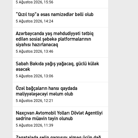
5 Ağustos 2026, 15:56
“Qızıl top”a əsas namizədlər bəlli olub
5 Ağustos 2026, 14:24
Azərbaycanda yaş məhdudiyyəti tətbiq
edilən sosial şəbəkə platformalarının
siyahısı hazırlanacaq
5 Ağustos 2026, 13:46
Sabah Bakıda yağış yağacaq, güclü külək
əsəcək
5 Ağustos 2026, 13:06
Özəl bağçaların hansı qaydada
maliyyələşəcəyi məlum olub
5 Ağustos 2026, 12:21
Naxçıvan Avtomobil Yolları Dövlət Agentliyi
sədrinə müavin təyin olunub
5 Ağustos 2026, 11:39
Zaqatalada selin qarşısını almaq üçün dağ