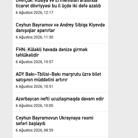
Overçuk: Rusiya və Ermənistan arasında
ticarət dövriyyəsi bu il üçdə iki dəfə azalıb
6 Ağustos 2026, 12:17
Ceyhun Bayramov və Andrey Sibiqa Kiyevdə
danışıqlar aparırlar
6 Ağustos 2026, 11:30
FHN: Küləkli havada dənizə girmək
təhlükəlidir
6 Ağustos 2026, 10:57
ADY Bakı–Tbilisi–Bakı marşrutu üzrə bilet
satışının müddətini artırır
6 Ağustos 2026, 10:51
Azərbaycan nefti ucuzlaşmaqda davam edir
6 Ağustos 2026, 10:00
Ceyhun Bayramovun Ukraynaya rəsmi
səfəri başlayıb
6 Ağustos 2026, 08:59