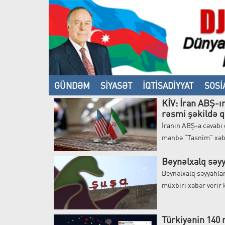
GÜNDƏM
SİYASƏT
İQTİSADİYYAT
SOSİ
KİV: İran ABŞ-ı
VİDEO
rəsmi şəkildə q
İranın ABŞ-a cavabı
mənbə “Tasnim” xəbə
Beynəlxalq səyy
Beynəlxalq səyyahla
müxbiri xəbər verir k
Türkiyənin 140 