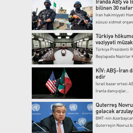
İranda ABŞ və 
bilinən 30 nəfər
İran hakimiyyəti Həm
xüsusi xidmət orqanl
Türkiyə hökumə
vəziyyəti müza
Türkiyə Prezidenti R
Beştəpədə Nazirlər K
KİV: ABŞ-İran d
edir
İsrail bazar ertəsi 
İranla danışıqlar...
Quterreş Novruz
gələcək arzulay
BMT-nin Azərbaycan
Quterreşin Novruz b