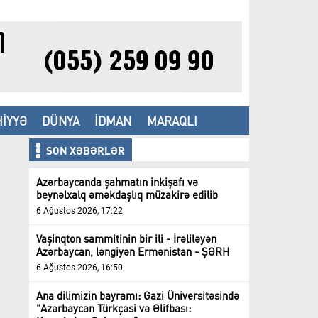
İYYƏ
DÜNYA
İDMAN
MARAQLI
SON XƏBƏRLƏR
Azərbaycanda şahmatın inkişafı və
beynəlxalq əməkdaşlıq müzakirə edilib
6 Ağustos 2026, 17:22
Vaşinqton sammitinin bir ili - İrəliləyən
Azərbaycan, ləngiyən Ermənistan - ŞƏRH
6 Ağustos 2026, 16:50
Ana dilimizin bayramı: Gazi Üniversitəsində
"Azərbaycan Türkçəsi və Əlifbası: