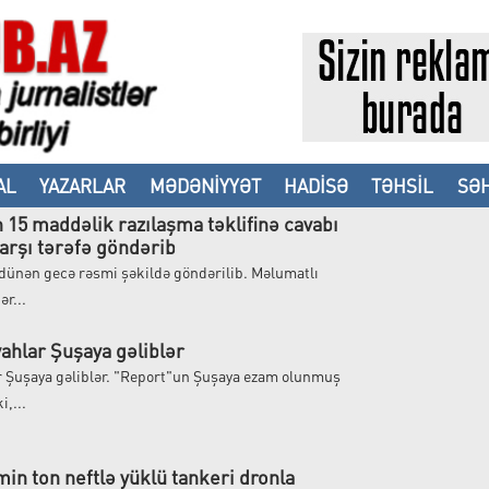
AL
YAZARLAR
MƏDƏNİYYƏT
HADİSƏ
TƏHSİL
SƏH
n 15 maddəlik razılaşma təklifinə cavabı
arşı tərəfə göndərib
 dünən gecə rəsmi şəkildə göndərilib. Məlumatlı
r...
ahlar Şuşaya gəliblər
r Şuşaya gəliblər. "Report"un Şuşaya ezam olunmuş
i,...
min ton neftlə yüklü tankeri dronla