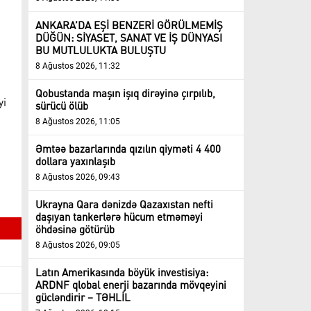
ANKARA’DA EŞİ BENZERİ GÖRÜLMEMİŞ
DÜĞÜN: SİYASET, SANAT VE İŞ DÜNYASI
BU MUTLULUKTA BULUŞTU
8 Ağustos 2026, 11:32
Qobustanda maşın işıq dirəyinə çırpılıb,
yi
sürücü ölüb
8 Ağustos 2026, 11:05
Əmtəə bazarlarında qızılın qiyməti 4 400
dollara yaxınlaşıb
8 Ağustos 2026, 09:43
Ukrayna Qara dənizdə Qazaxıstan nefti
daşıyan tankerlərə hücum etməməyi
öhdəsinə götürüb
8 Ağustos 2026, 09:05
Latın Amerikasında böyük investisiya:
ARDNF qlobal enerji bazarında mövqeyini
gücləndirir – TƏHLİL