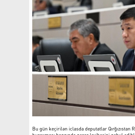
Bu gün keçirilən iclasda deputatlar Qırğızıstan 
buraxması haqqında qərar layihəsini qəbul edibl