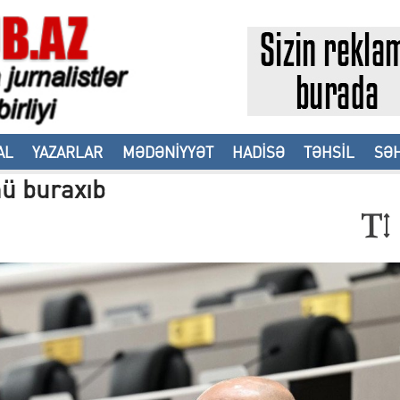
AL
YAZARLAR
MƏDƏNİYYƏT
HADİSƏ
TƏHSİL
SƏH
nü buraxıb