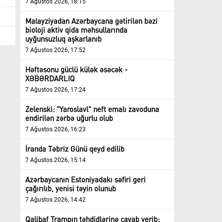
7 Ağustos 2026, 18:15
Malayziyadan Azərbaycana gətirilən bəzi
bioloji aktiv qida məhsullarında
uyğunsuzluq aşkarlanıb
7 Ağustos 2026, 17:52
Həftəsonu güclü külək əsəcək -
XƏBƏRDARLIQ
7 Ağustos 2026, 17:24
Zelenski: "Yaroslavl" neft emalı zavoduna
endirilən zərbə uğurlu olub
7 Ağustos 2026, 16:23
İranda Təbriz Günü qeyd edilib
7 Ağustos 2026, 15:14
Azərbaycanın Estoniyadakı səfiri geri
çağırılıb, yenisi təyin olunub
7 Ağustos 2026, 14:42
Qalibaf Trampın təhdidlərinə cavab verib: