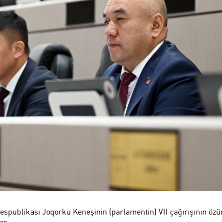
Respublikası Joqorku Keneşinin (parlamentin) VII çağırışının öz
ər.