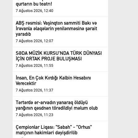
qurtarın bu teatrı!
7 Ağustos 2026, 12:40
ABŞ rəsmisi: Vaşinqton sammiti Bakı və
İrəvanla əlaqələrin yenilənməsinə şərait
yaradıb
7 Ağustos 2026, 12:07
SƏDA MÜZİK KURSU'NDA TÜRK DÜNYASI
İÇİN ORTAK PROJE BULUŞMASI
7 Ağustos 2026, 11:55
İnsan, En Çok Kırdığı Kalbin Hesabını
Verecektir
7 Ağustos 2026, 11:37
Tərtərdə ər-arvadın yanaraq öldüyü
yanğının qəsdnən törədildiyi məlum olub
7 Ağustos 2026, 11:23
Çempionlar Liqası: "Sabah" - "Orhus"
matçının hakimləri dəyişdirilib