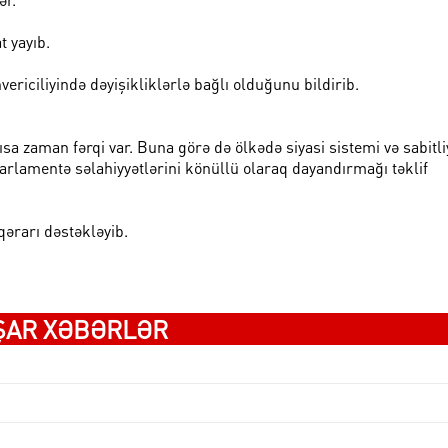
 yayıb.
iciliyində dəyişikliklərlə bağlı olduğunu bildirib.
sa zaman fərqi var. Buna görə də ölkədə siyasi sistemi və sabitli
amentə səlahiyyətlərini könüllü olaraq dayandırmağı təklif
ərarı dəstəkləyib.
ŞAR XƏBƏRLƏR