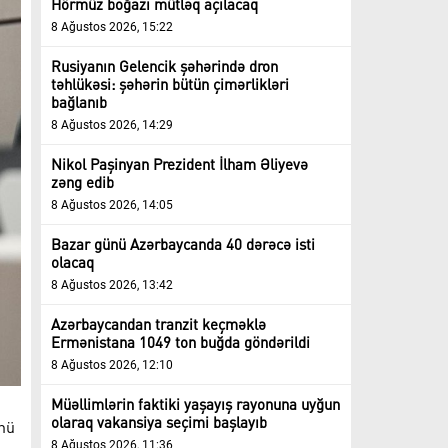
Hörmüz boğazı mütləq açılacaq
8 Ağustos 2026, 15:22
Rusiyanın Gelencik şəhərində dron
təhlükəsi: şəhərin bütün çimərlikləri
bağlanıb
8 Ağustos 2026, 14:29
Nikol Paşinyan Prezident İlham Əliyevə
zəng edib
8 Ağustos 2026, 14:05
Bazar günü Azərbaycanda 40 dərəcə isti
olacaq
8 Ağustos 2026, 13:42
Azərbaycandan tranzit keçməklə
Ermənistana 1049 ton buğda göndərildi
8 Ağustos 2026, 12:10
Müəllimlərin faktiki yaşayış rayonuna uyğun
olaraq vakansiya seçimi başlayıb
ünü
8 Ağustos 2026, 11:36