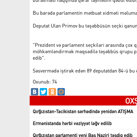
Bu barədə parlamentin mətbuat xidməti məlumat
Deputat Ulan Primov bu təşəbbüsün seçki qanunver
"Prezident və parlament seçkiləri arasında çox qı
möhkəmləndirmək məqsədilə təşəbbüs qrupu parl
edib".
Səsvermədə iştirak edən 89 deputatdan 84-ü bu q
Oxunub: 74
OX
Qırğızıstan-Tacikistan sərhədində yenidən ATIŞMA
Ermənistanda hərbi vəziyyət ləğv edilib
Qırğızıstan parlamenti yeni Baş Naziri təsdiq edib