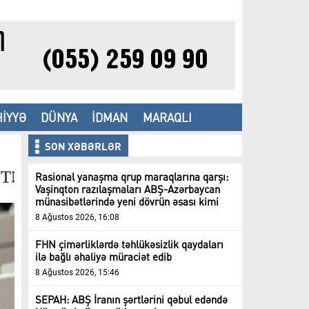
İYYƏ
DÜNYA
İDMAN
MARAQLI
SON XƏBƏRLƏR
Rasional yanaşma qrup maraqlarına qarşı:
Vaşinqton razılaşmaları ABŞ-Azərbaycan
münasibətlərində yeni dövrün əsası kimi
8 Ağustos 2026, 16:08
FHN çimərliklərdə təhlükəsizlik qaydaları
ilə bağlı əhaliyə müraciət edib
8 Ağustos 2026, 15:46
SEPAH: ABŞ İranın şərtlərini qəbul edəndə